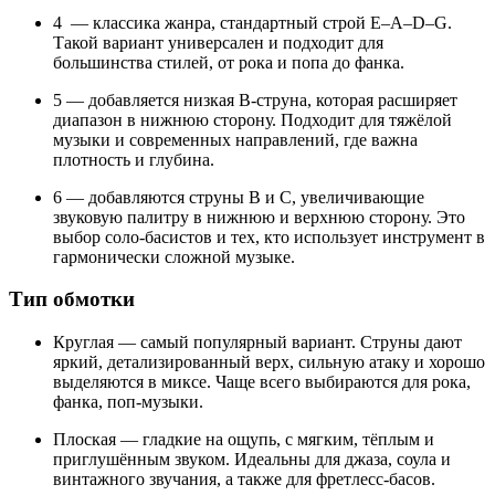
4 — классика жанра, стандартный строй E–A–D–G.
Такой вариант универсален и подходит для
большинства стилей, от рока и попа до фанка.
5 — добавляется низкая B-струна, которая расширяет
диапазон в нижнюю сторону. Подходит для тяжёлой
музыки и современных направлений, где важна
плотность и глубина.
6 — добавляются струны B и C, увеличивающие
звуковую палитру в нижнюю и верхнюю сторону. Это
выбор соло-басистов и тех, кто использует инструмент в
гармонически сложной музыке.
Тип обмотки
Круглая — самый популярный вариант. Струны дают
яркий, детализированный верх, сильную атаку и хорошо
выделяются в миксе. Чаще всего выбираются для рока,
фанка, поп-музыки.
Плоская — гладкие на ощупь, с мягким, тёплым и
приглушённым звуком. Идеальны для джаза, соула и
винтажного звучания, а также для фретлесс-басов.