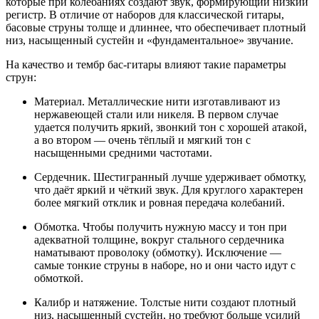
которые при колебаниях создают звук, формирующий низкий
регистр. В отличие от наборов для классической гитары,
басовые струны толще и длиннее, что обеспечивает плотный
низ, насыщенный сустейн и «фундаментальное» звучание.
На качество и тембр бас-гитары влияют такие параметры
струн:
Материал. Металлические нити изготавливают из
нержавеющей стали или никеля. В первом случае
удается получить яркий, звонкий тон с хорошей атакой,
а во втором — очень тёплый и мягкий тон с
насыщенными средними частотами.
Сердечник. Шестигранный лучше удерживает обмотку,
что даёт яркий и чёткий звук. Для круглого характерен
более мягкий отклик и ровная передача колебаний.
Обмотка. Чтобы получить нужную массу и тон при
адекватной толщине, вокруг стального сердечника
наматывают проволоку (обмотку). Исключение —
самые тонкие струны в наборе, но и они часто идут с
обмоткой.
Калибр и натяжение. Толстые нити создают плотный
низ, насыщенный сустейн, но требуют больше усилий