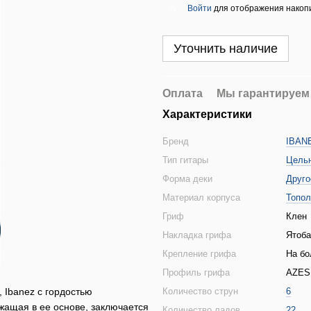
Войти
для отображения накопи
%
Уточнить наличие
Оплата
Мы гарантируем
Характеристики
Бренд
IBAN
Тип гитары
Цельн
Форма деки
Друго
Материал корпуса
Топол
Гриф
Клен
Накладка грифа
Ятоба
Крепление грифа
На бо
Профиль грифа
AZES
 Ibanez с гордостью
Количество струн
6
жащая в ее основе, заключается
Количество ладов
22