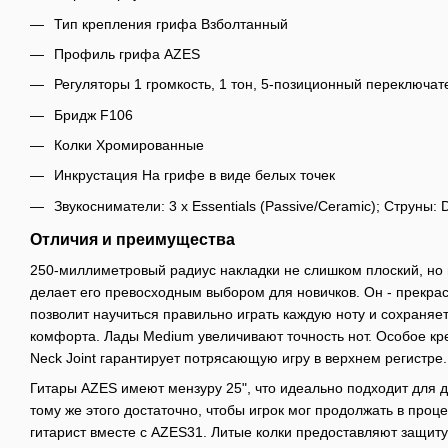
Тип крепления грифа Взболтанный
Профиль грифа AZES
Регуляторы 1 громкость, 1 тон, 5-позиционный переключат
Бридж F106
Колки Хромированные
Инкрустация На грифе в виде белых точек
Звукосниматели: 3 x Essentials (Passive/Ceramic); Струны: 
Отличия и преимущества
250-миллиметровый радиус накладки не слишком плоский, но 
делает его превосходным выбором для новичков. Он - прекрас
позволит научиться правильно играть каждую ноту и сохраняе
комфорта. Лады Medium увеличивают точность нот. Особое кр
Neck Joint гарантирует потрясающую игру в верхнем регистре.
Гитары AZES имеют мензуру 25", что идеально подходит для д
тому же этого достаточно, чтобы игрок мог продолжать в проце
гитарист вместе с AZES31. Литые колки предоставляют защиту 