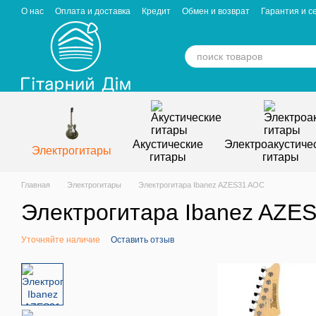
Перейти к основному контенту
О нас
Оплата и доставка
Кредит
Обмен и возврат
Гарантия и с
Отзывы о магазине
Вакансии
Статьи
Акустические
Электроакустиче
Электрогитары
гитары
гитары
Главная
Электрогитары
Электрогитара Ibanez AZES31 AOC
Электрогитара Ibanez AZE
Уточняйте наличие
Оставить отзыв