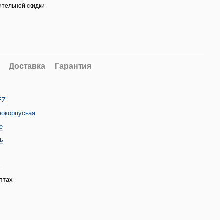
тельной скидки
Доставка
Гарантия
EZ
окорпусная
е
ь
лтах