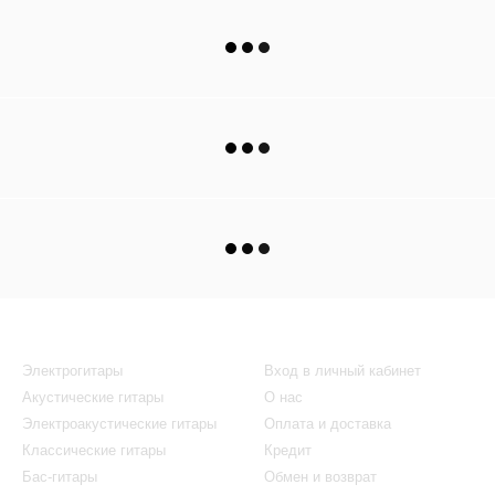
Каталог
Клиентам
Электрогитары
Вход в личный кабинет
Акустические гитары
О нас
Электроакустические гитары
Оплата и доставка
Классические гитары
Кредит
Бас-гитары
Обмен и возврат