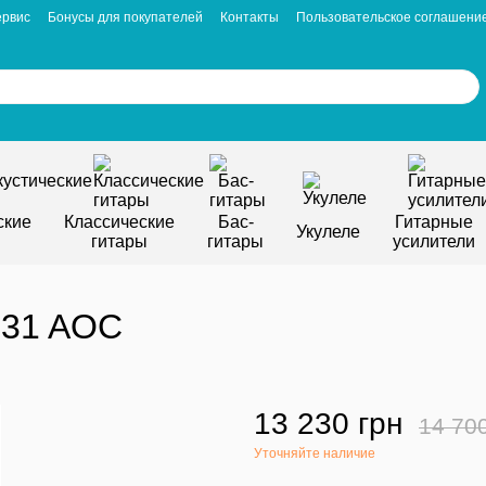
ервис
Бонусы для покупателей
Контакты
Пользовательское соглашени
ские
Классические
Бас-
Гитарные
Укулеле
гитары
гитары
усилители
S31 AOC
13 230 грн
14 70
Уточняйте наличие