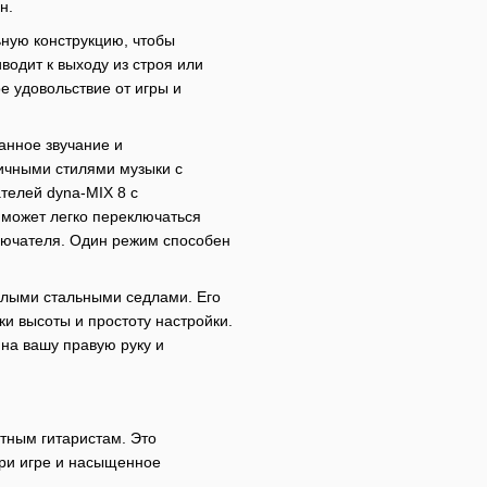
н.
ную конструкцию, чтобы
одит к выходу из строя или
е удовольствие от игры и
анное звучание и
личными стилями музыки с
телей dyna-MIX 8 с
 может легко переключаться
ючателя. Один режим способен
лыми стальными седлами. Его
и высоты и простоту настройки.
у на вашу правую руку и
тным гитаристам. Это
при игре и насыщенное