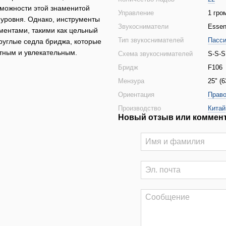
озможности этой знаменитой
Управление
1 гро
 уровня. Однако, инструменты
Звукосниматели
Essen
ментами, такими как цельный
Тип звукоснимателей
Пасс
руглые седла бриджа, которые
тным и увлекательным.
Схема звукоснимателей
S-S-S
Бридж
F106
Мензура
25" (
Ориентация
Право
Производство
Китай
Новый отзыв или коммен