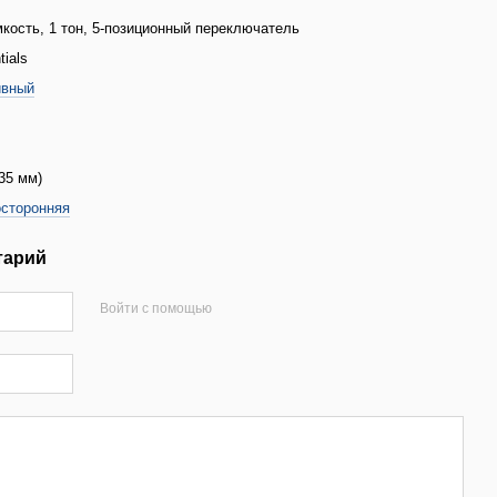
мкость, 1 тон, 5-позиционный переключатель
tials
ивный
635 мм)
сторонняя
тарий
Войти с помощью