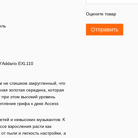
Оцените товар
ель
Отправить
D'Addario EXL110
и не слишком закругленный, что
ная золотая середина, которая
т при этом высокий уровень
епление грифа к деке Access
етей и невысоких музыкантов. К
ссе взросления расти как
от пыли и легкость настройки, а