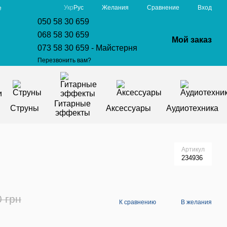
Сравнение
Укр
Рус
Желания
Вход
е
050 58 30 659
068 58 30 659
Мой заказ
073 58 30 659 - Майстерня
Перезвонить вам?
Гитарные
Струны
Аксессуары
Аудиотехника
эффекты
Артикул
234936
0 грн
К сравнению
В желания