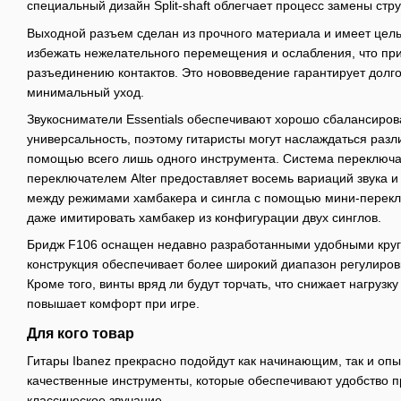
специальный дизайн Split-shaft облегчает процесс замены стру
Выходной разъем сделан из прочного материала и имеет цель
избежать нежелательного перемещения и ослабления, что прив
разъединению контактов. Это нововведение гарантирует долго
минимальный уход.
Звукосниматели Essentials обеспечивают хорошо сбалансиров
универсальность, поэтому гитаристы могут наслаждаться раз
помощью всего лишь одного инструмента. Система переключа
переключателем Alter предоставляет восемь вариаций звука и
между режимами хамбакера и сингла с помощью мини-перекл
даже имитировать хамбакер из конфигурации двух синглов.
Бридж F106 оснащен недавно разработанными удобными круг
конструкция обеспечивает более широкий диапазон регулировк
Кроме того, винты вряд ли будут торчать, что снижает нагрузк
повышает комфорт при игре.
Для кого товар
Гитары Ibanez прекрасно подойдут как начинающим, так и опы
качественные инструменты, которые обеспечивают удобство 
классическое звучание.