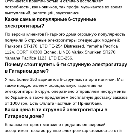
Отличается практичностью и отлично восполняет
потребности, как новичков, так профи музыкантов во время
выступлений, репетиций, звукозаписи.
Какие самые популярные 6-струнные
электрогитары?
По версии клиентов Гитарного дома огромную популярность
получили 6 струнные электрогитары следующих моделей:
Parksons ST-170, LTD TE-254 Distressed, Yamaha Pacifica
112V, CORT KX300 Etched, LINE6 Variax Shuriken SR270,
Yamaha Pacifica 112J, LTD EC-256.
Почему стоит купить 6-ти струнную электрогитару
в Гитарном доме?
У нас более 350 вариантов 6-струнных гитар в наличии. Мы
также предоставляем официальную гарантию на
электрогитары 6 струн, оперативно отправляем инструменты
по Украине, в также предлагаем бесплатную доставку заказов
от 1000 грн. Есть Оплата частями от Приватбанк.
Какая цена 6-ти струнной электрогитары в
Гитарном доме?
В нашем интернет-магазине представлен широкий
ассортимент шестиструнных электрогитар стоимостью от 5