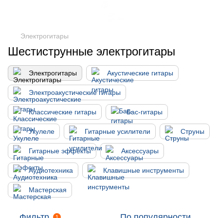
Электрогитары
Шестиструнные электрогитары
Электрогитары
Акустические гитары
Электроакустические гитары
Классические гитары
Бас-гитары
Укулеле
Гитарные усилители
Струны
Гитарные эффекты
Аксессуары
Аудиотехника
Клавишные инструменты
Мастерская
Фильтр
По популярности
1