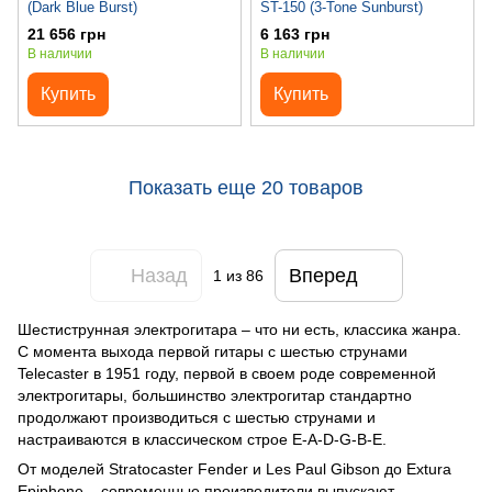
(Dark Blue Burst)
ST-150 (3-Tone Sunburst)
21 656 грн
6 163 грн
В наличии
В наличии
Купить
Купить
Показать еще 20 товаров
Назад
Вперед
1
из 86
Шестиструнная электрогитара – что ни есть, классика жанра.
С момента выхода первой гитары с шестью струнами
Telecaster в 1951 году, первой в своем роде современной
электрогитары, большинство электрогитар стандартно
продолжают производиться с шестью струнами и
настраиваются в классическом строе E-A-D-G-B-E.
От моделей Stratocaster Fender и Les Paul Gibson до Extura
Epiphone – современные производители выпускают