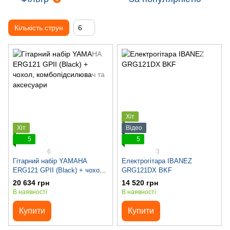
Кількість струн
6
Хіт
Хіт
Відео
5
5
6
3
Гітарний набір YAMAHA
Електрогітара IBANEZ
ERG121 GPII (Black) + чохол,
GRG121DX BKF
комбопідсилювач та
20 634 грн
14 520 грн
аксесуари
В наявності
В наявності
Купити
Купити