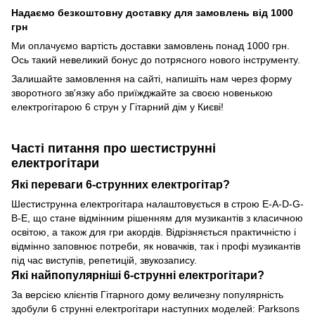
Надаємо безкоштовну доставку для замовлень від 1000
грн
Ми оплачуємо вартість доставки замовлень понад 1000 грн.
Ось такий невеликий бонус до потрясного нового інструменту.
Залишайте замовлення на сайті, напишіть нам через форму
зворотного зв'язку або приїжджайте за своєю новенькою
електрогітарою 6 струн у Гітарний дім у Києві!
Часті питання про шестиструнні
електрогітари
Які переваги 6-струнних електрогітар?
Шестиструнна електрогітара налаштовується в строю E-A-D-G-
B-E, що стане відмінним рішенням для музикантів з класичною
освітою, а також для гри акордів. Відрізняється практичністю і
відмінно заповнює потреби, як новачків, так і профі музикантів
під час виступів, репетицій, звукозапису.
Які найпопулярніші 6-струнні електрогітари?
За версією клієнтів Гітарного дому величезну популярність
здобули 6 струнні електрогітари наступних моделей: Parksons