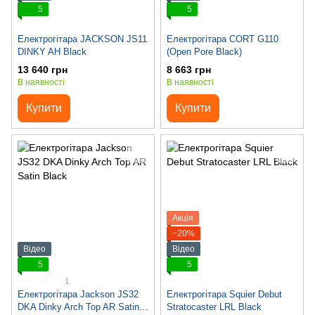
5
5
Електрогітара JACKSON JS11
Електрогітара CORT G110
DINKY AH Black
(Open Pore Black)
13 640 грн
8 663 грн
В наявності
В наявності
Купити
Купити
Акція
−20%
Відео
Відео
5
5
1
Електрогітара Jackson JS32
Електрогітара Squier Debut
DKA Dinky Arch Top AR Satin
Stratocaster LRL Black