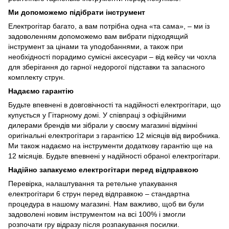
Ми допоможемо підібрати інструмент
Електрогітар багато, а вам потрібна одна «та сама», – ми із
задоволенням допоможемо вам вибрати підходящий
інструмент за цінами та уподобаннями, а також при
необхідності порадимо сумісні аксесуари – від кейсу чи чохла
для зберігання до гарної недорогої підставки та запасного
комплекту струн.
Надаємо гарантію
Будьте впевнені в довговічності та надійності електрогітари, що
купується у Гітарному домі. У співпраці з офіційними
дилерами брендів ми зібрали у своєму магазині відмінні
оригінальні електрогітари з гарантією 12 місяців від виробника.
Ми також надаємо на інструменти додаткову гарантію ще на
12 місяців. Будьте впевнені у надійності обраної електрогітари.
Надійно запакуємо електрогітари перед відправкою
Перевірка, налаштування та ретельне упакування
електрогітари 6 струн перед відправкою – стандартна
процедура в нашому магазині. Нам важливо, щоб ви були
задоволені новим інструментом на всі 100% і змогли
розпочати гру відразу після розпакування посилки.