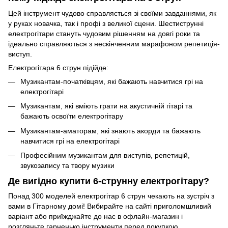
Цей інструмент чудово справляється зі своїми завданнями, як
у руках новачка, так і профі з великої сцени. Шестиструнні
електрогітари стануть чудовим рішенням на довгі роки та
ідеально справляються з нескінченним марафоном репетиція-
виступ.
Електрогітара 6 струн підійде:
Музикантам-початківцям, які бажають навчитися грі на
електрогітарі
Музикантам, які вміють грати на акустичній гітарі та
бажають освоїти електрогітару
Музикантам-аматорам, які знають акорди та бажають
навчитися грі на електрогітарі
Професійним музикантам для виступів, репетицій,
звукозапису та твору музики
Де вигідно купити 6-струнну електрогітару?
Понад 300 моделей електрогітар 6 струн чекають на зустріч з
вами в Гітарному домі! Вибирайте на сайті приголомшливий
варіант або приїжджайте до нас в офлайн-магазин і
розгляньте гарненько інструменти перед покупкою.