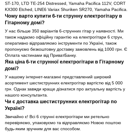
ST-170, LTD TE-254 Distressed, Yamaha Pacifica 112V, CORT
KX300 Etched, LINE6 Variax Shuriken SR270, Yamaha Pacifica.
Чому варто купити 6-ти струнну електрогітару в
Гітарному домі?
У нас більше 350 варіантів 6-струнних гітар у наявності. Ми
також надаємо офіційну гарантію на електрогітари 6 струн,
оперативно відправляємо інструменти по Україні, також
пропонуємо безкоштовну доставку замовлень від 1000 грн. Є
Оплата частинами від ПриватБанку.
Яка ціна 6-ти струнної електрогітари в Гітарному
домі?
У нашому інтернет-магазині представлений широкий
асортимент шестиструнних електрогітар вартістю від 5 000
грн. Однак завжди краще дізнатися про актуальну вартість у
нашого консультанта.
Чи є доставка шестиструнних електрогітар по
Україні?
Звичайно є! Всі 6 струнні електрогітари ми ретельно
перевіряємо, упаковуємо та відправляємо Новою поштою
будь-яким зручним для вас способом.