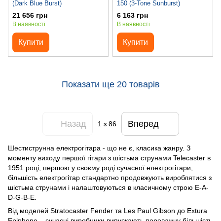
(Dark Blue Burst)
150 (3-Tone Sunburst)
21 656 грн
6 163 грн
В наявності
В наявності
Купити
Купити
Показати ще 20 товарів
Назад
Вперед
1
з 86
Шестиструнна електрогітара - що не є, класика жанру. З
моменту виходу першої гітари з шістьма струнами Telecaster в
1951 році, першою у своєму роді сучасної електрогітари,
більшість електрогітар стандартно продовжують вироблятися з
шістьма струнами і налаштовуються в класичному строю E-A-
D-G-B-E.
Від моделей Stratocaster Fender та Les Paul Gibson до Extura
Epiphone – сучасні виробники випускають переважну більшість