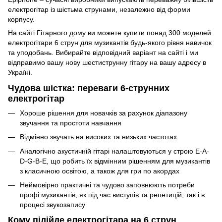
електрогітар із шістьма струнами, незалежно від форми
корпусу.
На сайті Гітарного дому ви можете купити понад 300 моделей
електрогітари 6 струн для музикантів будь-якого рівня навичок
та уподобань. Вибирайте відповідний варіант на сайті і ми
відправимо вашу нову шестиструнну гітару на вашу адресу в
Україні.
Чудова шістка: переваги 6-струнних
електрогітар
Хороше рішення для новачків за рахунок діапазону
звучання та простоти навчання
Відмінно звучать на високих та низьких частотах
Аналогічно акустичній гітарі налаштовуються у строю E-A-
D-G-B-E, що робить їх відмінним рішенням для музикантів
з класичною освітою, а також для гри по акордах
Неймовірно практичні та чудово заповнюють потреби
профі музикантів, як під час виступів та репетицій, так і в
процесі звукозапису
Кому підійде електрогітара на 6 струн