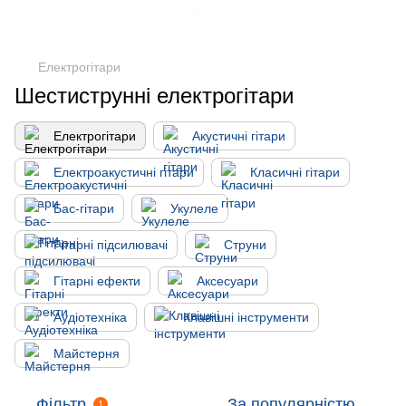
Електрогітари
Шестиструнні електрогітари
Електрогітари
Акустичні гітари
Електроакустичні гітари
Класичні гітари
Бас-гітари
Укулеле
Гітарні підсилювачі
Струни
Гітарні ефекти
Аксесуари
Аудіотехніка
Клавішні інструменти
Майстерня
Фільтр
За популярністю
1