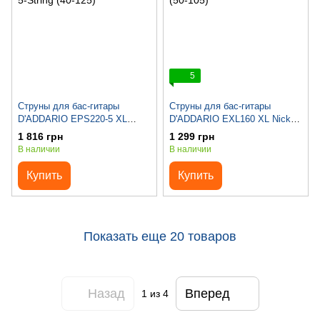
5
Струны для бас-гитары
Струны для бас-гитары
D'ADDARIO EPS220-5 XL
D'ADDARIO EXL160 XL Nickel
ProSteels Bass Super Light 5-
Wound Bass Medium (50-105)
1 816 грн
1 299 грн
String (40-125)
В наличии
В наличии
Купить
Купить
Показать еще 20 товаров
Назад
Вперед
1
из 4