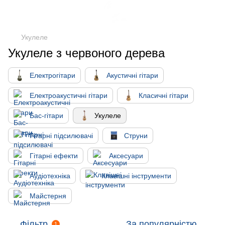
Укулеле
Укулеле з червоного дерева
Електрогітари
Акустичні гітари
Електроакустичні гітари
Класичні гітари
Бас-гітари
Укулеле
Гітарні підсилювачі
Струни
Гітарні ефекти
Аксесуари
Аудіотехніка
Клавішні інструменти
Майстерня
Фільтр
За популярністю
1