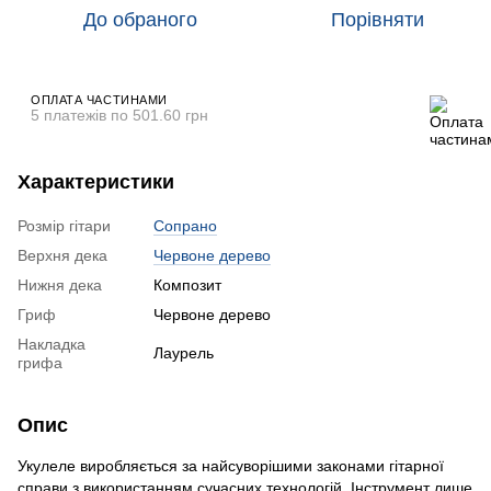
До обраного
Порівняти
ОПЛАТА ЧАСТИНАМИ
5 платежів по 501.60 грн
Характеристики
Розмір гітари
Сопрано
Верхня дека
Червоне дерево
Нижня дека
Композит
Гриф
Червоне дерево
Накладка
Лаурель
грифа
Опис
Укулеле виробляється за найсуворішими законами гітарної
справи з використанням сучасних технологій. Інструмент лише