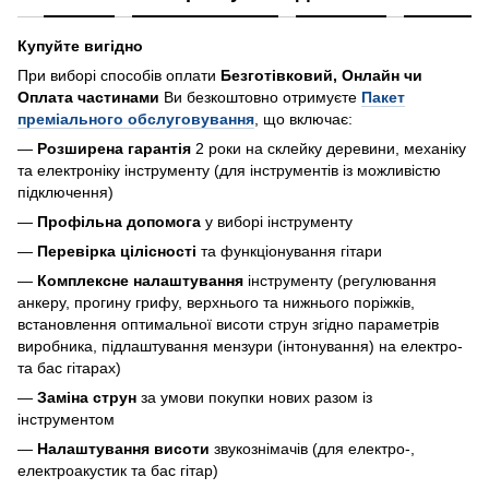
Купуйте вигідно
При виборі способів оплати
Безготівковий, Онлайн чи
Оплата частинами
Ви безкоштовно отримуєте
Пакет
преміального обслуговування
, що включає:
—
Розширена гарантія
2 роки на склейку деревини, механіку
та електроніку інструменту (для інструментів із можливістю
підключення)
—
Профільна допомога
у виборі інструменту
—
Перевірка цілісності
та функціонування гітари
—
Комплексне налаштування
інструменту (регулювання
анкеру, прогину грифу, верхнього та нижнього поріжків,
встановлення оптимальної висоти струн згідно параметрів
виробника, підлаштування мензури (інтонування) на електро-
та бас гітарах)
—
Заміна струн
за умови покупки нових разом із
інструментом
—
Налаштування висоти
звукознімачів (для електро-,
електроакустик та бас гітар)