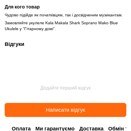
Для кого товар
Чудово підійде як початківцям, так і досвідченим музикантам.
Замовляйте укулеле Kala Makala Shark Soprano Mako Blue
Ukulele у “Гітарному домі”.
Відгуки
Додайте перший відгук
Написати відгук
Оплата
Ми гарантуємо
Доставка
Обмін т