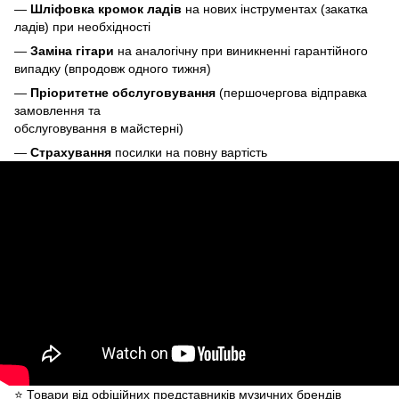
—
Шліфовка кромок ладів
на нових інструментах (закатка
ладів) при необхідності
—
Заміна гітари
на аналогічну при виникненні гарантійного
випадку (впродовж одного тижня)
—
Пріоритетне обслуговування
(першочергова відправка
замовлення та
обслуговування в майстерні)
—
Страхування
посилки на повну вартість
⭐️ Товари від офіційних представників музичних брендів