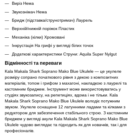
Виріз Нема
Звукознімач Нема
Бридж (підставка/струнотримач) Лаурель
Верхній/нижній поріжок Пластик
Механіка (кілки) Хромовані
Інкрустація На грифі у вигляді білих точок
Додаткові характеристики Струни: Aquila Super Nylgut
Відмінності та переваги
Kala Makala Shark Soprano Mako Blue Ukulele — це укулеле
розміру сопрано початкового рівня з декою з композитних
матеріалів, топом і грифом з махагоні, накладкою з лаурелі та
кастомним бриджем. Інструмент може використовуватись у
студіях звукозапису, на репетиціях, вдома і не тільки. Kala
Makala Shark Soprano Mako Blue Ukulele володіє потужним
звуком. Укулеле оснащене 12 латунними ладами та кілками з
редуктором для забезпечення стабільного строю. З кастомним
бриджем у вигляді акули Kala Makala Shark Soprano Mako Blue
Ukulele чудово виглядає та підходить як для новачків, так і для
професіоналів.