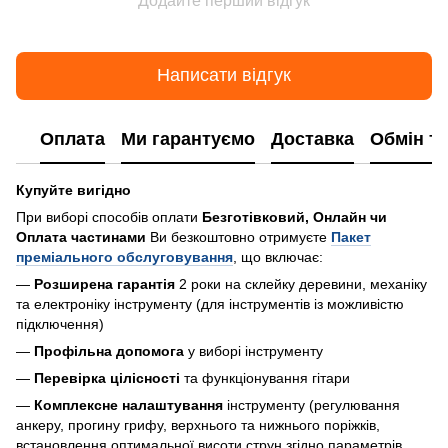
Додайте перший відгук
Написати відгук
Оплата
Ми гарантуємо
Доставка
Обмін т
Купуйте вигідно
При виборі способів оплати
Безготівковий, Онлайн чи
Оплата частинами
Ви безкоштовно отримуєте
Пакет
преміального обслуговування
, що включає:
—
Розширена гарантія
2 роки на склейку деревини, механіку
та електроніку інструменту (для інструментів із можливістю
підключення)
—
Профільна допомога
у виборі інструменту
—
Перевірка цілісності
та функціонування гітари
—
Комплексне налаштування
інструменту (регулювання
анкеру, прогину грифу, верхнього та нижнього поріжків,
встановлення оптимальної висоти струн згідно параметрів