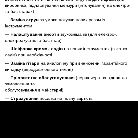
виробника, підлаштування мензури (інтонування) на електро-
та бас гітарах)
—
Заміна струн
за умови покупки нових разом із
інструментом
—
Налаштування висоти
звукознімачів (для електро-,
електроакустик та бас гітар)
—
Шліфовка кромок ладів
на нових інструментах (закатка
ладів) при необхідності
—
Заміна гітари
на аналогічну при виникненні гарантійного
випадку (впродовж одного тижня)
—
Пріоритетне обслуговування
(першочергова відправка
замовлення та
обслуговування в майстерні)
—
Страхування
посилки на повну вартість