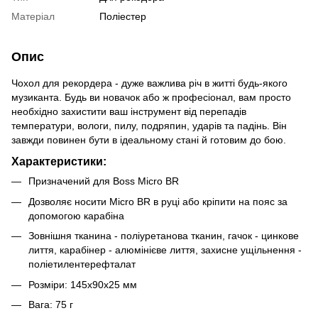
Матеріал
Поліестер
Опис
Чохол для рекордера - дуже важлива річ в житті будь-якого
музиканта. Будь ви новачок або ж професіонал, вам просто
необхідно захистити ваш інструмент від перепадів
температури, вологи, пилу, подряпин, ударів та падінь. Він
завжди повинен бути в ідеальному стані й готовим до бою.
Характеристики:
Призначений для Boss Micro BR
Дозволяє носити Micro BR в руці або кріпити на пояс за
допомогою карабіна
Зовнішня тканина - поліуретанова тканин, гачок - цинкове
лиття, карабінер - алюмінієве лиття, захисне ущільнення -
поліетилентерефталат
Розміри: 145х90х25 мм
Вага: 75 г