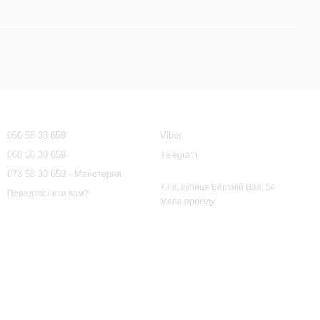
Контактна інформація
050 58 30 659
Viber
068 58 30 659
Telegram
073 58 30 659 - Майстерня
Київ, вулиця Верхній Вал, 54
Передзвонити вам?
Мапа проїзду