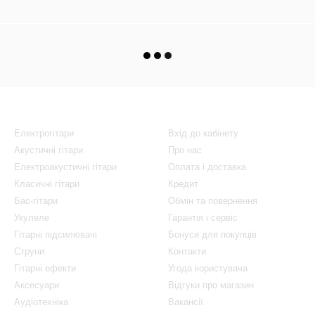
Каталог
Клієнтам
Електрогітари
Вхід до кабінету
Акустичні гітари
Про нас
Електроакустичні гітари
Оплата і доставка
Класичні гітари
Кредит
Бас-гітари
Обмін та повернення
Укулеле
Гарантія і сервіс
Гітарні підсилювачі
Бонуси для покупців
Струни
Контакти
Гітарні ефекти
Угода користувача
Аксесуари
Відгуки про магазин
Аудіотехніка
Вакансії