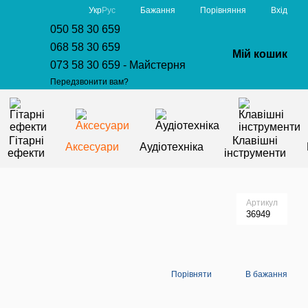
Порівняння
Укр
Рус
Бажання
Вхід
050 58 30 659
068 58 30 659
Мій кошик
073 58 30 659 - Майстерня
Передзвонити вам?
Гітарні
Клавішні
Аксесуари
Аудіотехніка
ефекти
інструменти
Артикул
36949
Порівняти
В бажання