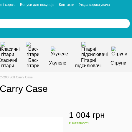
я і сервіс
Бонуси для покупців
Контакти
Угода користувача
Класичні
Бас-
Гітарні
Укулеле
Струни
гітари
гітари
підсилювачі
200 Soft Carry Case
Carry Case
1 004 грн
В наявності