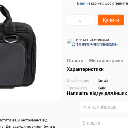
Ввійти
в кабінет, щоб отримати
%
Купити
ОПЛАТА ЧАСТИНАМИ
5 платежів по 200.80 грн
Оплата
Ми гарантуємо
Характеристики
Виробництво
Китай
Тип захисту
Кейс
Напишіть відгук для інших
стити ваш інструмент від
нь. Він завжди повинен бути в