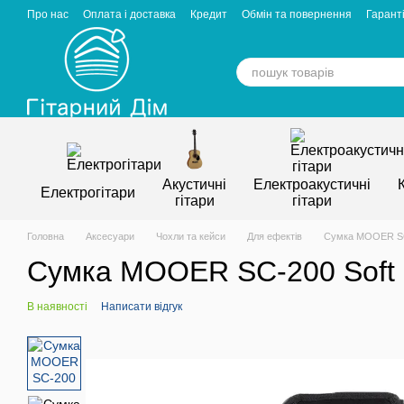
Перейти к основному контенту
Про нас
Оплата і доставка
Кредит
Обмін та повернення
Гаранті
Відгуки про магазин
Вакансії
Статті
Акустичні
Електроакустичні
Електрогітари
гітари
гітари
Головна
Аксесуари
Чохли та кейси
Для ефектів
Сумка MOOER SC-
Сумка MOOER SC-200 Soft 
В наявності
Написати відгук