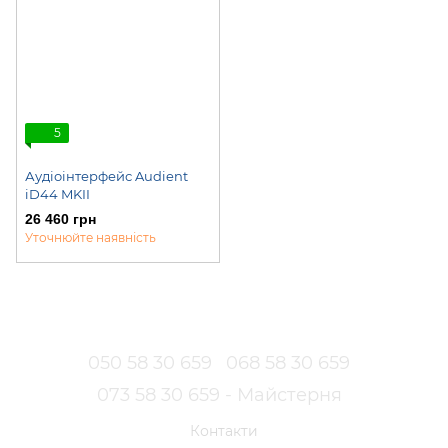
5
Аудіоінтерфейс Audient
iD44 MKII
26 460 грн
Уточнюйте наявність
050 58 30 659
068 58 30 659
073 58 30 659 - Майстерня
Контакти