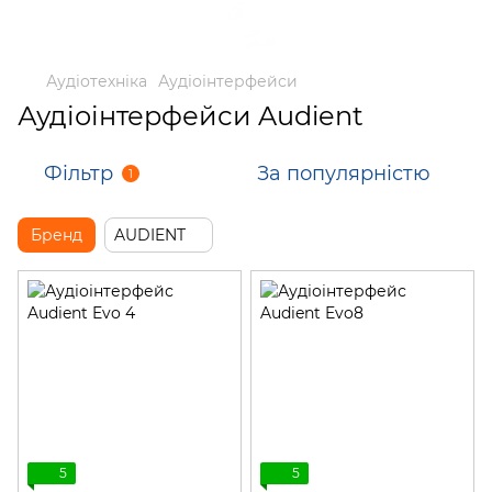
Аудіотехніка
Аудіоінтерфейси
Аудіоінтерфейси Audient
Фільтр
За популярністю
1
Бренд
AUDIENT
5
5