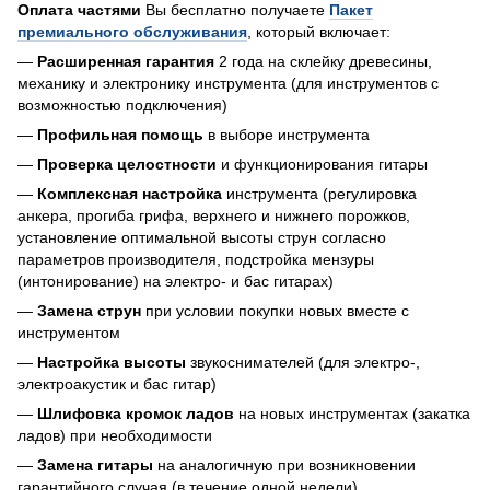
Оплата частями
Вы бесплатно получаете
Пакет
премиального обслуживания
, который включает:
—
Расширенная гарантия
2 года на склейку древесины,
механику и электронику инструмента (для инструментов с
возможностью подключения)
—
Профильная помощь
в выборе инструмента
—
Проверка целостности
и функционирования гитары
—
Комплексная настройка
инструмента (регулировка
анкера, прогиба грифа, верхнего и нижнего порожков,
установление оптимальной высоты струн согласно
параметров производителя, подстройка мензуры
(интонирование) на электро- и бас гитарах)
—
Замена струн
при условии покупки новых вместе с
инструментом
—
Настройка высоты
звукоснимателей (для электро-,
электроакустик и бас гитар)
—
Шлифовка кромок ладов
на новых инструментах (закатка
ладов) при необходимости
—
Замена гитары
на аналогичную при возникновении
гарантийного случая (в течение одной недели)