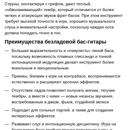
Струны, контактируя с грифом, дают теплый,
«обволакивающий» тембр, который отличается от более
четких и атакующих звуков фрет-басов. При этом инструмент
требует высокой точности в игре, хорошего музыкального
слуха и внимательной настройки, поскольку каждая нота
должна попадать точно в тон.
Преимущества безладовой бас-гитары
Большая выразительность и «певучесть» линий баса,
поскольку возможность плавных глиссандо и тонкой
интонационной модуляции делает инструмент более
вокальным и эмоциональным.
Приемы, близкие к игре на контрабасе, воспринимаются
естественно и расширяют арсенал эффектов.
Отсутствие ладов позволяет получать мягкие, тягучие
тембры, а вместе с ними — новые нюансы звучания,
востребованные в джазе, фьюж, студийной записи.
Подходит для сольных партий, а также для создания
интересных эффектов.
Развивает слух и интонационную дисциплину. Игра на
безладовом басе требует точное попадание в тон, а