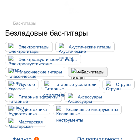
Бас-гитары
Безладовые бас-гитары
Электрогитары
Акустические гитары
Электроакустические гитары
Классические гитары
Бас-гитары
Укулеле
Гитарные усилители
Струны
Гитарные эффекты
Аксессуары
Аудиотехника
Клавишные инструменты
Мастерская
Фильтр
По популярности
1