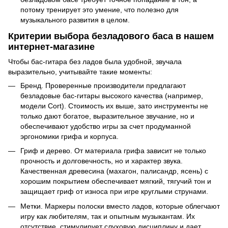
потому тренирует это умение, что полезно для
музыкального развития в целом.
Критерии выбора безладового баса в нашем
интернет-магазине
Чтобы бас-гитара без ладов была удобной, звучала
выразительно, учитывайте такие моменты:
Бренд. Проверенные производители предлагают
безладовые бас-гитары высокого качества (например,
модели Cort). Стоимость их выше, зато инструменты не
только дают богатое, выразительное звучание, но и
обеспечивают удобство игры за счет продуманной
эргономики грифа и корпуса.
Гриф и дерево. От материала грифа зависит не только
прочность и долговечность, но и характер звука.
Качественная древесина (махагон, палисандр, ясень) с
хорошим покрытием обеспечивает мягкий, тягучий тон и
защищает гриф от износа при игре круглыми струнами.
Метки. Маркеры полоски вместо ладов, которые облегчают
игру как любителям, так и опытным музыкантам. Их
отсутствие стимулирует слуховую дисциплину и дает