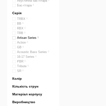
Акустична бас-гітара
0
Бас-гітара
0
Серія
TRBX
0
BB
0
RBX
0
TRB
0
Artisan Series
1
Action
0
GB
0
Acoustic Bass Series
0
16-17 Series
0
PBR
0
Tribute
0
SR
0
Колір
Кількість струн
Матеріал корпусу
Виробництво