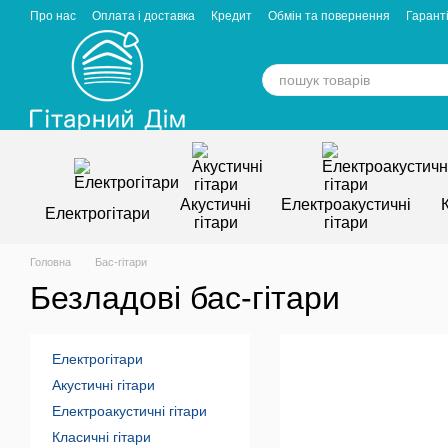
Перейти к основному контенту
Про нас
Оплата і доставка
Кредит
Обмін та повернення
Гаранті
Відгуки про магазин
Вакансії
Статті
Акустичні
Електроакустичні
Електрогітари
гітари
гітари
Головна
Бас-гітари
Безладові бас-гітари
Електрогітари
Акустичні гітари
Електроакустичні гітари
Класичні гітари