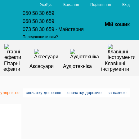
Порівняння
Укр
Рус
Бажання
Вхід
050 58 30 659
068 58 30 659
Мій кошик
073 58 30 659 - Майстерня
Передзвонити вам?
Гітарні
Клавішні
Аксесуари
Аудіотехніка
ефекти
інструменти
пулярністю
спочатку дешевше
спочатку дорожче
за назвою