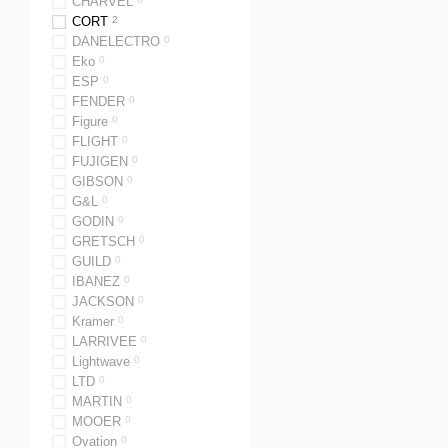
Розвиває слух та інто
CHARVEL
CORT
2
розвитку в цілому.
DANELECTRO
0
Критерії вибор
Eko
0
ESP
0
Щоб бас-гітара без ладів
FENDER
0
Figure
0
Бренд. Перевірені вир
FLIGHT
0
дають багате, виразне
FUJIGEN
0
Гриф і дерево. Від ма
GIBSON
0
хорошим покриттям за
G&L
0
GODIN
0
Мітки. Маркери смужки
GRETSCH
0
більше свободи в грі.
GUILD
0
Ширина грифа і масшт
IBANEZ
0
JACKSON
0
коротка зручніша для 
Kramer
0
Електроніка. Тип звук
LARRIVEE
0
безладового баса.
Lightwave
0
LTD
0
Де недорого куп
MARTIN
0
MOOER
0
Гітарний Дім пропонує ве
Ovation
0
преміальне обслуговуван