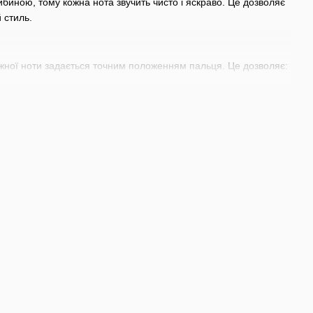
ибиною, тому кожна нота звучить чисто і яскраво. Це дозволяє
 стиль.
кожної ноти задається точним положенням пальця. Це дозволяє:
ільш чітких і атакуючих звуків фрет-басів. При цьому
я, оскільки кожна нота повинна потрапляти точно в тон.
ої інтонаційної модуляції робить інструмент більш вокальним і
фектів.
 звучання, затребувані в джазі, фьюж, студійному записі.