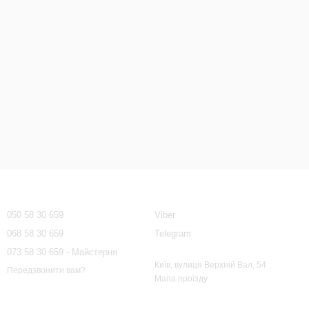
Контактна інформація
050 58 30 659
Viber
068 58 30 659
Telegram
073 58 30 659 - Майстерня
Київ, вулиця Верхній Вал, 54
Передзвонити вам?
Мапа проїзду