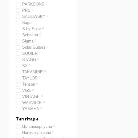
PARKSONS
0
налаштування інстру
PRS
0
SADOWSKY
0
безкоштовне одноразо
Saga
0
доступна оплата част
S by Solar
0
Schecter
0
швидка доставка по вс
Sigma
0
гарантія на 2 роки.
Solar Guitars
0
SQUIER
0
Купуйте бас-гітару без ла
STAGG
0
SX
0
TAKAMINE
0
TAYLOR
0
Tenson
0
VGS
0
VINTAGE
0
WARWICK
0
YAMAHA
0
Тип гітари
Цільнокорпусна
0
Напівакустична
0