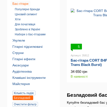
Бас-гітари
Популярні бренди
Ціновий сегмент
Хіти
Для початківця
Зроблено в Україні
Набори з бас-гітарами
Укулеле
5
Гітарні підсилювачі
Струни
Артикул: 35812
Гітарні ефекти
Бас-гітара CORT B4
Trans Black Burst)
Аксесуари
34 650 грн
Аудіотехніка
В наявності
Клавішні інструменти
Майстерня
Кількість ладів:
Безладовий бас
Безладовий
Купуйте безладовий бас у
Очистити фільтр