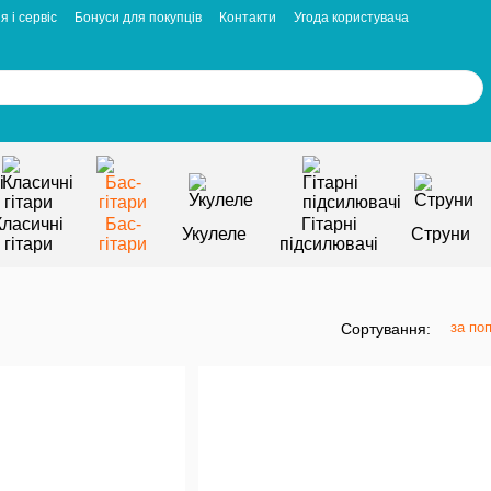
я і сервіс
Бонуси для покупців
Контакти
Угода користувача
Класичні
Бас-
Гітарні
Укулеле
Струни
гітари
гітари
підсилювачі
за по
Сортування: