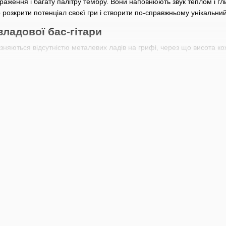
раження і багату палітру тембру. Вони наповнюють звук теплом і гл
озкрити потенціал своєї гри і створити по-справжньому унікальний
зладової бас-гітари
різняються відсутністю металевих ладів на грифі, через що висота 
реходи між нотами (гліссандо);
інтонації;
рато, наближаючи звучання до контрабасу або людського голосу.
ифом, дають теплий, «обволікаючий» тембр, який відрізняється від б
ої точності в грі, хорошого музичного слуху і уважного налаштуванн
ової бас-гітари
співучість» ліній баса, оскільки можливість плавних гліссандо і тонк
гри на контрабасі, сприймаються природно і розширюють арсенал е
воляє отримувати м'які, тягучі тембри, а разом з ними — нові нюанси
 партій, а також для створення цікавих ефектів.