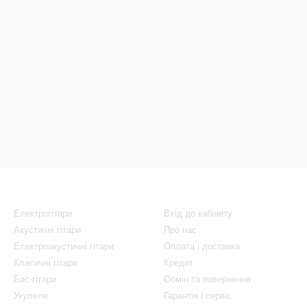
Каталог
Клієнтам
Електрогітари
Вхід до кабінету
Акустичні гітари
Про нас
Електроакустичні гітари
Оплата і доставка
Класичні гітари
Кредит
Бас-гітари
Обмін та повернення
Укулеле
Гарантія і сервіс