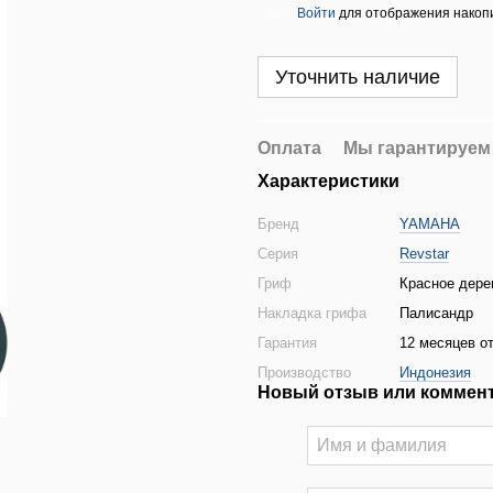
Войти
для отображения накопи
%
Уточнить наличие
Оплата
Мы гарантируем
Характеристики
Бренд
YAMAHA
Серия
Revstar
Гриф
Красное дере
Накладка грифа
Палисандр
Гарантия
12 месяцев от
Производство
Индонезия
Новый отзыв или коммен