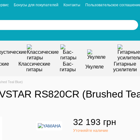
ервис
Бонусы для покупателей
Контакты
Пользовательское соглашени
ские
Классические
Бас-
Гитарные
Укулеле
гитары
гитары
усилители
ed Teal Blue)
STAR RS820CR (Brushed Teal
32 193 грн
Уточняйте наличие