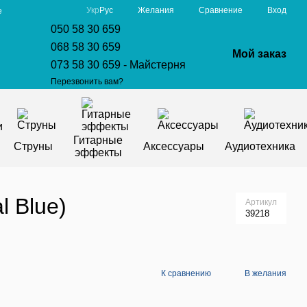
Сравнение
Укр
Рус
Желания
Вход
е
050 58 30 659
068 58 30 659
Мой заказ
073 58 30 659 - Майстерня
Перезвонить вам?
Гитарные
Струны
Аксессуары
Аудиотехника
эффекты
 Blue)
Артикул
39218
К сравнению
В желания