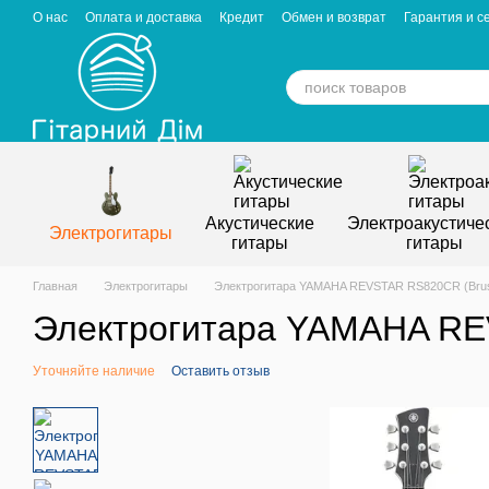
Перейти к основному контенту
О нас
Оплата и доставка
Кредит
Обмен и возврат
Гарантия и с
Отзывы о магазине
Вакансии
Статьи
Акустические
Электроакустиче
Электрогитары
гитары
гитары
Главная
Электрогитары
Электрогитара YAMAHA REVSTAR RS820CR (Brush
Электрогитара YAMAHA REV
Уточняйте наличие
Оставить отзыв