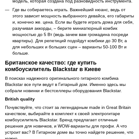
модель, которая создана под разновидность инструмента.
Где вы собираетесь играть. Важнейший нюанс, ведь от
этого зависит мощность выбранного девайса, его габариты
и, конечно же. цена. Если вы будете играть дома для себя,
разучивая аккорды, – берите миниатюрный комбик
мощностью до 5 Вт (ведь зачем вам громадина посреди
квартиры). Для репетиций подойдут комбики до 30 Вт, а
для небольших и больших сцен – варианты 50-100 Вт и
больше.
Британское качество: где купить
комбоусилитель Blackstar в Киеве
В поисках надежного оригинального гитарного комбика
Blackstar все пути ведут в Гитарный дом. Именно здесь мы
собрали новинки и бестселлеры оборудования Blackstar.
British quality
Почувствуйте, что стоит за легендарным made in Great Britain
качеством, выбирайте в комплект к своей электрогитаре
комбоусилитель Blackstar. Бренд предлагает отличные
решения для новичков, и WOW-варианты для профи. А что
устроит вас? В Гитарном доме вы точно найдете решение, что
нужно.