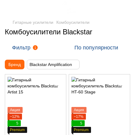
Гитарные усилители
Комбоусилители
Комбоусилители Blackstar
Фильтр
По популярности
1
Бренд
Blackstar Amplification
Акция
Акция
−12%
−17%
5
5
Premium
Premium