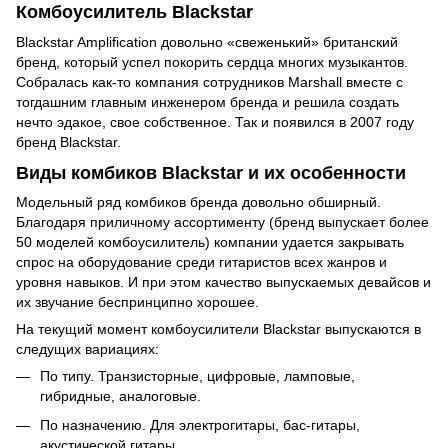
Комбоусилитель Blackstar
Blackstar Amplification довольно «свеженький» британский
бренд, который успел покорить сердца многих музыкантов.
Собралась как-то компания сотрудников Marshall вместе с
тогдашним главным инженером бренда и решила создать
нечто эдакое, свое собственное. Так и появился в 2007 году
бренд Blackstar.
Виды комбиков Blackstar и их особенности
Модельный ряд комбиков бренда довольно обширный.
Благодаря приличному ассортименту (бренд выпускает более
50 моделей комбоусилитель) компании удается закрывать
спрос на оборудование среди гитаристов всех жанров и
уровня навыков. И при этом качество выпускаемых девайсов и
их звучание беспринципно хорошее.
На текущий момент комбоусилители Blackstar выпускаются в
следущих вариациях:
По типу. Транзисторные, цифровые, ламповые,
гибридные, аналоговые.
По назначению. Для электрогитары, бас-гитары,
акустической гитары.