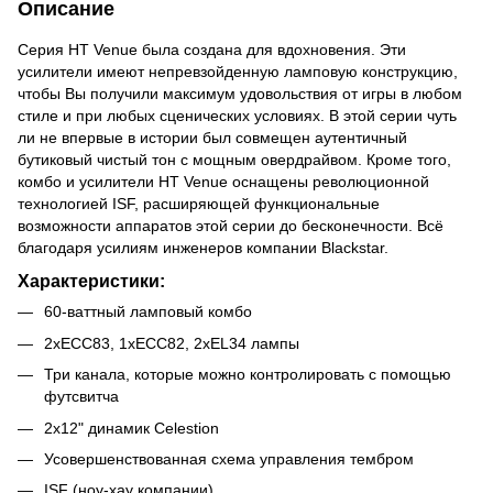
Описание
Серия HT Venue была создана для вдохновения. Эти
усилители имеют непревзойденную ламповую конструкцию,
чтобы Вы получили максимум удовольствия от игры в любом
стиле и при любых сценических условиях. В этой серии чуть
ли не впервые в истории был совмещен аутентичный
бутиковый чистый тон с мощным овердрайвом. Кроме того,
комбо и усилители HT Venue оснащены революционной
технологией ISF, расширяющей функциональные
возможности аппаратов этой серии до бесконечности. Всё
благодаря усилиям инженеров компании Blackstar.
Характеристики:
60-ваттный ламповый комбо
2xECC83, 1xECC82, 2xEL34 лампы
Три канала, которые можно контролировать с помощью
футсвитча
2x12" динамик Celestion
Усовершенствованная схема управления тембром
ISF (ноу-хау компании)