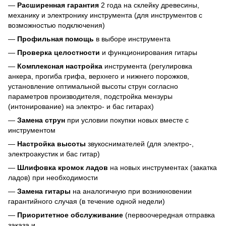
—
Расширенная гарантия
2 года на склейку древесины,
механику и электронику инструмента (для инструментов с
возможностью подключения)
—
Профильная помощь
в выборе инструмента
—
Проверка целостности
и функционирования гитары
—
Комплексная настройка
инструмента (регулировка
анкера, прогиба грифа, верхнего и нижнего порожков,
установление оптимальной высоты струн согласно
параметров производителя, подстройка мензуры
(интонирование) на электро- и бас гитарах)
—
Замена струн
при условии покупки новых вместе с
инструментом
—
Настройка высоты
звукоснимателей (для электро-,
электроакустик и бас гитар)
—
Шлифовка кромок ладов
на новых инструментах (закатка
ладов) при необходимости
—
Замена гитары
на аналогичную при возникновении
гарантийного случая (в течение одной недели)
—
Приоритетное обслуживание
(первоочередная отправка
заказа и