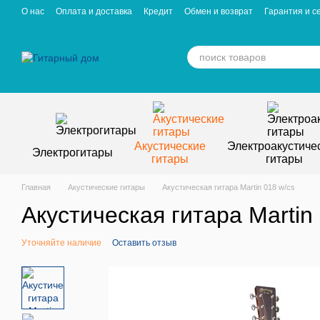
Перейти к основному контенту
О нас
Оплата и доставка
Кредит
Обмен и возврат
Гарантия и с
Отзывы о магазине
Вакансии
Статьи
Акустические
Электроакустиче
Электрогитары
гитары
гитары
Главная
Акустические гитары
Акустическая гитара Martin 018 w/cs
Акустическая гитара Martin
Уточняйте наличие
Оставить отзыв