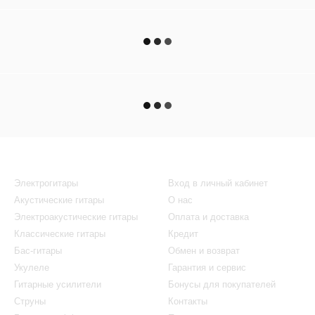
Каталог
Клиентам
Электрогитары
Вход в личный кабинет
Акустические гитары
О нас
Электроакустические гитары
Оплата и доставка
Классические гитары
Кредит
Бас-гитары
Обмен и возврат
Укулеле
Гарантия и сервис
Гитарные усилители
Бонусы для покупателей
Струны
Контакты