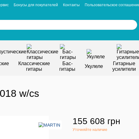
ервис
Бонусы для покупателей
Контакты
Пользовательское соглашени
ские
Классические
Бас-
Гитарные
Укулеле
гитары
гитары
усилители
 018 w/cs
155 608 грн
Уточняйте наличие