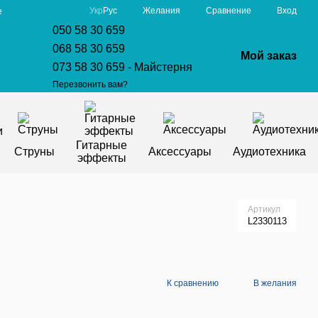
Сравнение
Укр
Рус
Желания
Вход
е
050 58 30 659
068 58 30 659
Мой заказ
073 58 30 659 - Майстерня
Перезвонить вам?
Гитарные
Струны
Аксессуары
Аудиотехника
эффекты
Артикул
L2330113
К сравнению
В желания