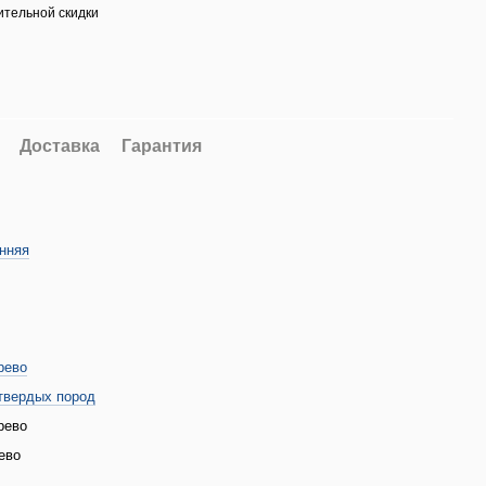
тельной скидки
Доставка
Гарантия
нняя
рево
твердых пород
рево
ево