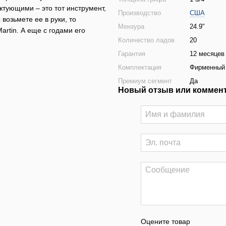
ктующими – это тот инструмент,
Производство
США
возьмете ее в руки, то
Мензура
24.9"
rtin. А еще с годами его
Количество ладов
20
Гарантия
12 месяцев 
Комплектация
Фирменный к
Премиум сегмент
Да
Новый отзыв или коммен
Оцените товар