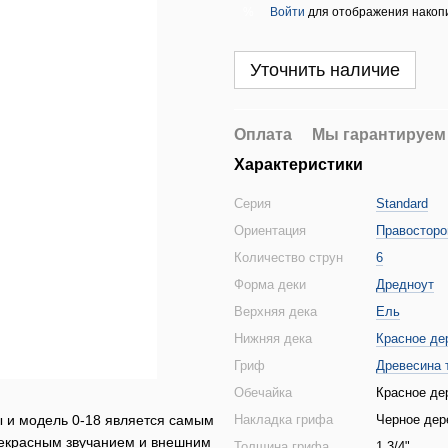
Войти
для отображения накопи
%
Уточнить наличие
Оплата
Мы гарантируем
Характеристики
Серия
Standard
Ориентация
Правосторо
Количество струн
6
Форма деки
Дредноут
Верхняя дека
Ель
Нижняя дека
Красное де
Гриф
Древесина 
Обечайка
Красное де
ы и модель 0-18 является самым
Накладка грифа
Черное дер
рекрасным звучанием и внешним
Толщина грифа
1 3/4"