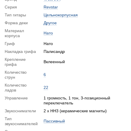
Серия
Revstar
Тип гитары
Цельнокорпусная
Форма деки
Другое
Материал
Нато
корпуса
Гриф
Нато
Накладка грифа
Палисандр
Крепление
Вклеенный
грифа
Количество
6
струн
Количество
22
ладов
Управление
1 громкость, 1 тон, 3-позиционный
переключатель
Звукосниматели
2 х HH3 (керамические магниты)
Тип
Пассивный
звукоснимателей