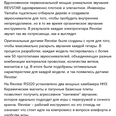
Вдохновенное первоначальной мощью уникальное звучание
REVSTAR одновременно плотное и элегантное. Инженеры
Yamaha тщательно отбирали дерево и создавали
звукосниматели для того, чтобы пробудить внутреннее
непреодолимое, но в то же время органическое звучание
инструмента. В результате каждая электрогитара Revstar
звучит так же потрясающе, как и выглядит.
Оригинальные датчики Revstar были созданы с нуля для того,
чтобы максимально раскрыть звучание каждой гитары. В
процессе разработки, каждая модель тестировалась с более
чем 50 прототипами звукоснимателей, объединяющих разные
комбинации материалов проволоки, количества витков,
магнитов и т.д. В итоге были подобраны оптимальные
характеристики для каждой модели, и так появились датчики
Revstar.
На Revstar RS320 установлено два мощных хамбакера HH3.
Керамические магниты и латунные базисные плиты
позволяют получить агрессивное "панчевое" звучание,
которое идеально подходит для игры с перегрузкой и сочного
кранча. Revstar – рабочий инструмент, но это отнюдь не
означает что стоит идти на компромисс в вопросе комфорта и
удобства игры.