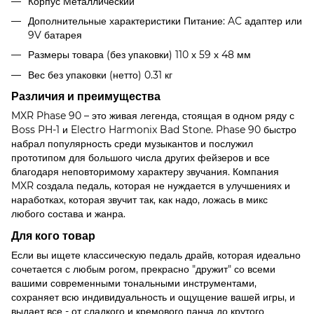
Корпус Металлический
Дополнительные характеристики Питание: AC адаптер или
9V батарея
Размеры товара (без упаковки) 110 х 59 х 48 мм
Вес без упаковки (нетто) 0.31 кг
Различия и преимущества
MXR Phase 90 – это живая легенда, стоящая в одном ряду с
Boss PH-1 и Electro Harmonix Bad Stone. Phase 90 быстро
набрал популярность среди музыкантов и послужил
прототипом для большого числа других фейзеров и все
благодаря неповторимому характеру звучания. Компания
MXR создала педаль, которая не нуждается в улучшениях и
наработках, которая звучит так, как надо, ложась в микс
любого состава и жанра.
Для кого товар
Если вы ищете классическую педаль драйв, которая идеально
сочетается с любым рогом, прекрасно "дружит" со всеми
вашими современными тональными инструментами,
сохраняет всю индивидуальность и ощущение вашей игры, и
выдает все - от сладкого и кремового панча до крутого