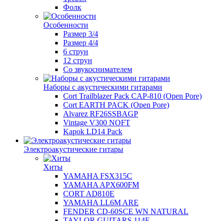
Фолк
Особенности
Размер 3/4
Размер 4/4
6 струн
12 струн
Со звукоснимателем
Наборы с акустическими гитарами
Cort Trailblazer Pack CAP-810 (Open Pore)
Cort EARTH PACK (Open Pore)
Alvarez RF26SSBAGP
Vintage V300 NOFT
Kapok LD14 Pack
Электроакустические гитары
Хиты
YAMAHA FSX315C
YAMAHA APX600FM
CORT AD810E
YAMAHA LL6M ARE
FENDER CD-60SCE WN NATURAL
TAYLOR GUITARS 114E