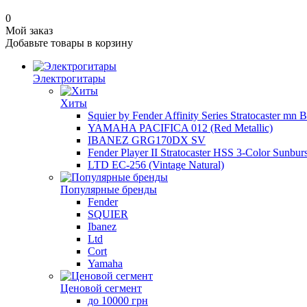
0
Мой заказ
Добавьте товары в корзину
Электрогитары
Хиты
Squier by Fender Affinity Series Stratocaster mn 
YAMAHA PACIFICA 012 (Red Metallic)
IBANEZ GRG170DX SV
Fender Player II Stratocaster HSS 3-Color Sunburs
LTD EC-256 (Vintage Natural)
Популярные бренды
Fender
SQUIER
Ibanez
Ltd
Cort
Yamaha
Ценовой сегмент
до 10000 грн