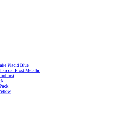
Lake Placid Blue
harcoal Frost Metallic
Sunburst
ck
 Pack
Yellow