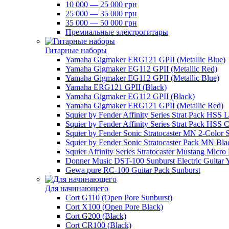
10 000 — 25 000 грн
25 000 — 35 000 грн
35 000 — 50 000 грн
Премиальные электрогитары
Гитарные наборы
Yamaha Gigmaker ERG121 GPII (Metallic Blue)
Yamaha Gigmaker EG112 GPII (Metallic Red)
Yamaha Gigmaker EG112 GPII (Metallic Blue)
Yamaha ERG121 GPII (Black)
Yamaha Gigmaker EG112 GPII (Black)
Yamaha Gigmaker ERG121 GPII (Metallic Red)
Squier by Fender Affinity Series Strat Pack HSS 
Squier by Fender Affinity Series Strat Pack HSS C
Squier by Fender Sonic Stratocaster MN 2-Color 
Squier by Fender Sonic Stratocaster Pack MN Bla
Squier Affinity Series Stratocaster Mustang Micro
Donner Music DST-100 Sunburst Electric Guitar 
Gewa pure RC-100 Guitar Pack Sunburst
Для начинающего
Cort G110 (Open Pore Sunburst)
Cort X100 (Open Pore Black)
Cort G200 (Black)
Cort CR100 (Black)