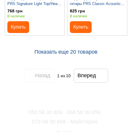
PRS Signature Light Top/Heavy
гитары PRS Classic Acoustic
Bottom Guitar Strings 10-52
Strings Custom Light 11-52
768 грн
825 грн
В наличии
В наличии
Купить
Купить
Показать еще 20 товаров
Назад
Вперед
1
из 10
050 58 30 659
068 58 30 659
073 58 30 659 - Майстерня