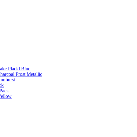
Lake Placid Blue
harcoal Frost Metallic
Sunburst
ck
 Pack
Yellow