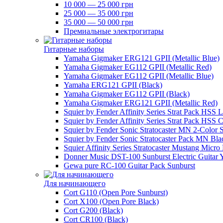
10 000 — 25 000 грн
25 000 — 35 000 грн
35 000 — 50 000 грн
Премиальные электрогитары
Гитарные наборы
Yamaha Gigmaker ERG121 GPII (Metallic Blue)
Yamaha Gigmaker EG112 GPII (Metallic Red)
Yamaha Gigmaker EG112 GPII (Metallic Blue)
Yamaha ERG121 GPII (Black)
Yamaha Gigmaker EG112 GPII (Black)
Yamaha Gigmaker ERG121 GPII (Metallic Red)
Squier by Fender Affinity Series Strat Pack HSS 
Squier by Fender Affinity Series Strat Pack HSS C
Squier by Fender Sonic Stratocaster MN 2-Color 
Squier by Fender Sonic Stratocaster Pack MN Bla
Squier Affinity Series Stratocaster Mustang Micro
Donner Music DST-100 Sunburst Electric Guitar 
Gewa pure RC-100 Guitar Pack Sunburst
Для начинающего
Cort G110 (Open Pore Sunburst)
Cort X100 (Open Pore Black)
Cort G200 (Black)
Cort CR100 (Black)