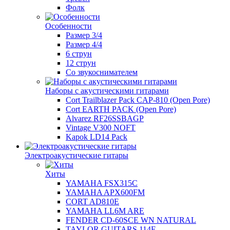
Фолк
Особенности
Размер 3/4
Размер 4/4
6 струн
12 струн
Со звукоснимателем
Наборы с акустическими гитарами
Cort Trailblazer Pack CAP-810 (Open Pore)
Cort EARTH PACK (Open Pore)
Alvarez RF26SSBAGP
Vintage V300 NOFT
Kapok LD14 Pack
Электроакустические гитары
Хиты
YAMAHA FSX315C
YAMAHA APX600FM
CORT AD810E
YAMAHA LL6M ARE
FENDER CD-60SCE WN NATURAL
TAYLOR GUITARS 114E