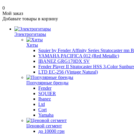
0
Мой заказ
Добавьте товары в корзину
Электрогитары
Хиты
Squier by Fender Affinity Series Stratocaster mn 
YAMAHA PACIFICA 012 (Red Metallic)
IBANEZ GRG170DX SV
Fender Player II Stratocaster HSS 3-Color Sunburs
LTD EC-256 (Vintage Natural)
Популярные бренды
Fender
SQUIER
Ibanez
Ltd
Cort
Yamaha
Ценовой сегмент
до 10000 грн