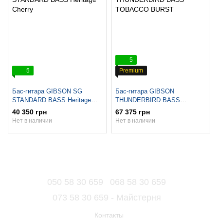
5
5
Premium
Бас-гитара GIBSON SG
Бас-гитара GIBSON
STANDARD BASS Heritage
THUNDERBIRD BASS
Cherry
TOBACCO BURST
40 350 грн
67 375 грн
Нет в наличии
Нет в наличии
050 58 30 659
068 58 30 659
073 58 30 659 - Майстерня
Контакты