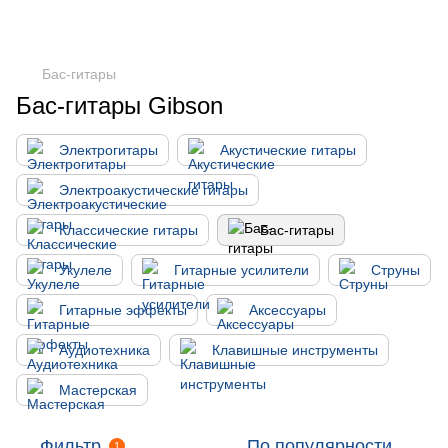
Бас-гитары
Бас-гитары Gibson
Электрогитары
Акустические гитары
Электроакустические гитары
Классические гитары
Бас-гитары
Укулеле
Гитарные усилители
Струны
Гитарные эффекты
Аксессуары
Аудиотехника
Клавишные инструменты
Мастерская
Фильтр
По популярности
1