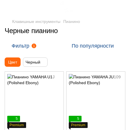
Клавишные инструменты
Пианино
Черные пианино
Фильтр
По популярности
1
Цвет
Черный
5
5
Premium
Premium