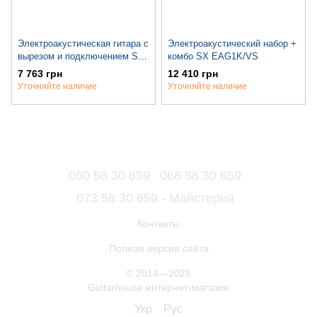
Электроакустическая гитара с
Электроакустический набор +
вырезом и подключением SX
комбо SX EAG1K/VS
MD180CE/VS
7 763 грн
12 410 грн
Уточняйте наличие
Уточняйте наличие
050 58 30 659
068 58 30 659
073 58 30 659 - Майстерня
Контакты
Полная версия сайта
© 2014—2026
Guitarhouse интернет-магазин
Укр
Рус