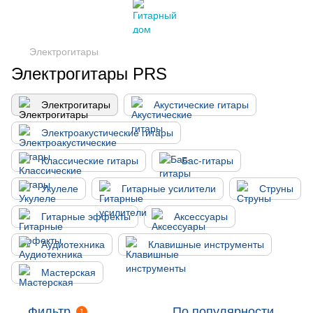
Электрогитары
Электрогитары PRS
Электрогитары
Акустические гитары
Электроакустические гитары
Классические гитары
Бас-гитары
Укулеле
Гитарные усилители
Струны
Гитарные эффекты
Аксессуары
Аудиотехника
Клавишные инструменты
Мастерская
Фильтр
По популярности
1