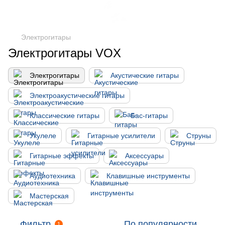
Электрогитары
Электрогитары VOX
Электрогитары
Акустические гитары
Электроакустические гитары
Классические гитары
Бас-гитары
Укулеле
Гитарные усилители
Струны
Гитарные эффекты
Аксессуары
Аудиотехника
Клавишные инструменты
Мастерская
Фильтр
По популярности
1