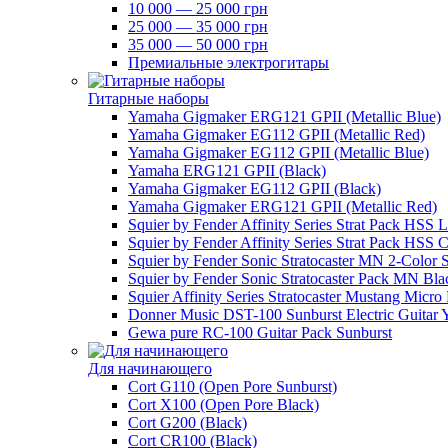
10 000 — 25 000 грн
25 000 — 35 000 грн
35 000 — 50 000 грн
Премиальные электрогитары
Гитарные наборы
Yamaha Gigmaker ERG121 GPII (Metallic Blue)
Yamaha Gigmaker EG112 GPII (Metallic Red)
Yamaha Gigmaker EG112 GPII (Metallic Blue)
Yamaha ERG121 GPII (Black)
Yamaha Gigmaker EG112 GPII (Black)
Yamaha Gigmaker ERG121 GPII (Metallic Red)
Squier by Fender Affinity Series Strat Pack HSS 
Squier by Fender Affinity Series Strat Pack HSS C
Squier by Fender Sonic Stratocaster MN 2-Color 
Squier by Fender Sonic Stratocaster Pack MN Bla
Squier Affinity Series Stratocaster Mustang Micro
Donner Music DST-100 Sunburst Electric Guitar 
Gewa pure RC-100 Guitar Pack Sunburst
Для начинающего
Cort G110 (Open Pore Sunburst)
Cort X100 (Open Pore Black)
Cort G200 (Black)
Cort CR100 (Black)