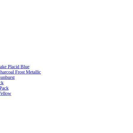
Lake Placid Blue
harcoal Frost Metallic
Sunburst
ck
 Pack
Yellow