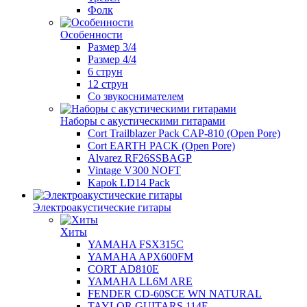
Фолк
Особенности
Размер 3/4
Размер 4/4
6 струн
12 струн
Со звукоснимателем
Наборы с акустическими гитарами
Cort Trailblazer Pack CAP-810 (Open Pore)
Cort EARTH PACK (Open Pore)
Alvarez RF26SSBAGP
Vintage V300 NOFT
Kapok LD14 Pack
Электроакустические гитары
Хиты
YAMAHA FSX315C
YAMAHA APX600FM
CORT AD810E
YAMAHA LL6M ARE
FENDER CD-60SCE WN NATURAL
TAYLOR GUITARS 114E