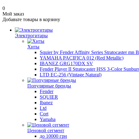
0
Мой заказ
Добавьте товары в корзину
Электрогитары
Хиты
Squier by Fender Affinity Series Stratocaster mn 
YAMAHA PACIFICA 012 (Red Metallic)
IBANEZ GRG170DX SV
Fender Player II Stratocaster HSS 3-Color Sunburs
LTD EC-256 (Vintage Natural)
Популярные бренды
Fender
SQUIER
Ibanez
Ltd
Cort
Yamaha
Ценовой сегмент
до 10000 грн