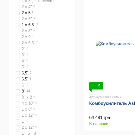
1 x 8", 2 x Tweeter
0
2 х 4"
0
2 x 5
1
2 х 5"
0
1 x 6,5"
2
2 х 8"
0
2 х 9
0
2 x 6.5"
0
2"
0
3"
0
4"
0
5"
0
6,5"
2
6.5"
3
6"
0
5
8"
12
8" х 2
0
Артикул: 00000008776
Комбоусилитель As
4 x 10"
0
1 x 8"
0
1 x 12"
0
64 481 грн
1"
0
В наличии
2 x 12"
0
1", 5", 8"
0