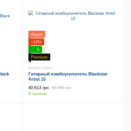
Акция
−12%
5
Premium
Артикул: 123227
lack
Гитарный комбоусилитель Blackstar
Artist 15
40 613 грн
45 945 грн
В наличии