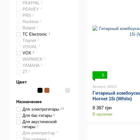
PAXPHIL
0
PEAVEY
0
PRS
0
Rocktron
0
Roland
0
TC Electronic
1
Traynor
0
VISUAL
0
VOX
3
WARWICK
0
YAMAHA
0
ZT
0
5
Цвет
Артикул: 40923
Гитарный комбоус
Hornet 15i (White)
Назначение
8 387 грн
Для электрогитары
28
В наличии
Для бас-гитары
4
Для акустической
гитары
2
Для електрогітар
0
Для ударних
0