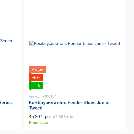
Акция
−5%
5
Артикул: A003157
eries
Комбоусилитель Fender Blues Junior
Tweed
45 207 грн
47 586 грн
В наличии