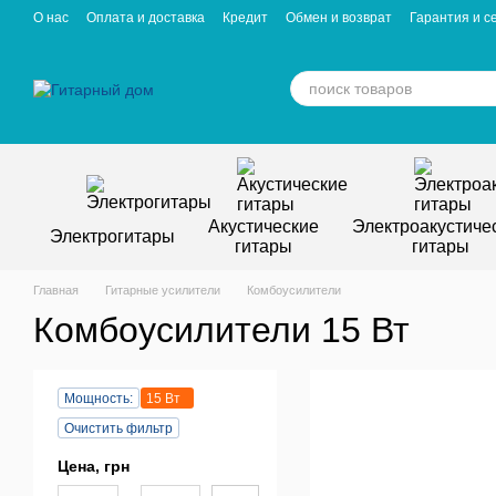
Перейти к основному контенту
О нас
Оплата и доставка
Кредит
Обмен и возврат
Гарантия и с
Отзывы о магазине
Вакансии
Статьи
Акустические
Электроакустиче
Электрогитары
гитары
гитары
Главная
Гитарные усилители
Комбоусилители
Комбоусилители 15 Вт
Мощность:
15 Вт
Очистить фильтр
Цена, грн
От Цена, грн
До Цена, грн