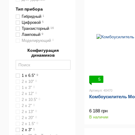
Тип прибора
Гибридный
1
Цифровой
5
Транзисторный
16
Ламповый
9
Моделирующий
0
Конфигурация
динамиков
1 x 6.5"
9
5
2 х 10"
0
1 x 3"
0
Артикул: 40470
2 х 12"
0
Комбоусилитель Moo
2 x 10.5"
0
2 х 2"
0
6 188 грн
2 x 13"
0
В наличии
2 х 20"
0
2 x 1.5"
0
2 х 3"
1