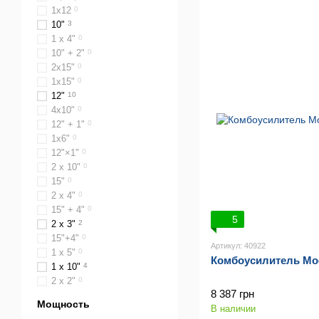
1x12
0
10"
3
1 x 4"
0
10" + 2"
0
2х15"
0
1х15"
0
12"
10
4х10"
0
12" + 1"
0
1х6"
0
12"×1"
0
2 x 10"
0
15"
0
2 x 4"
0
15" + 4"
0
5
2 x 3"
2
15"+4"
0
Артикул: 40922
1 x 5"
0
Комбоусилитель Mooe
1 x 10"
4
2 x 2"
0
8 387 грн
Мощность
В наличии