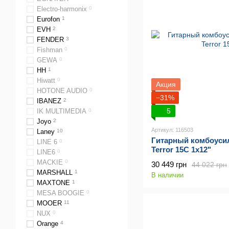
Electro-harmonix
0
Eurofon
1
EVH
2
FENDER
3
Fishman
0
GEWA
0
HH
1
Hiwatt
0
Акция
HOTONE AUDIO
0
−31%
IBANEZ
2
5
IK MULTIMEDIA
0
Joyo
2
Артикул: 116503
Laney
10
Гитарный комбоусил
LINE 6
0
Terror 15C 1x12"
LINE6
0
MACKIE
0
30 449 грн
44 022 грн
MARSHALL
1
В наличии
MAXTONE
1
MESA BOOGIE
0
MOOER
11
NUX
0
Orange
4