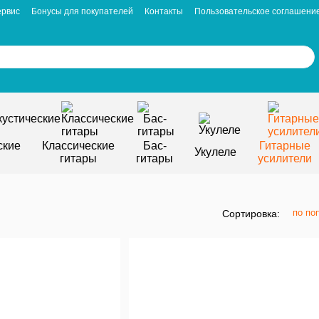
ервис
Бонусы для покупателей
Контакты
Пользовательское соглашени
ские
Классические
Бас-
Гитарные
Укулеле
гитары
гитары
усилители
по по
Сортировка: