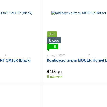
Хит
Видео
5
4
2
Артикул: 35383
RT CM15R (Black)
Комбоусилитель MOOER Hornet B
6 188 грн
В наличии