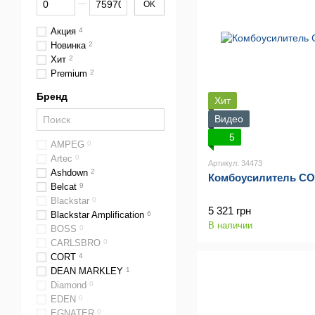
OK
Акция
4
Новинка
2
Хит
2
Premium
2
Бренд
Хит
Видео
5
AMPEG
0
Artec
0
Артикул: 34473
Ashdown
2
Комбоусилитель CO
Belcat
9
Blackstar
0
5 321 грн
Blackstar Amplification
6
В наличии
BOSS
0
CARLSBRO
0
CORT
4
DEAN MARKLEY
1
Diamond
0
EDEN
0
EGNATER
0