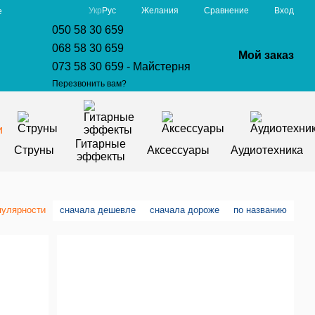
Сравнение
Укр
Рус
Желания
Вход
е
050 58 30 659
068 58 30 659
Мой заказ
073 58 30 659 - Майстерня
Перезвонить вам?
Гитарные
Струны
Аксессуары
Аудиотехника
эффекты
пулярности
сначала дешевле
сначала дороже
по названию