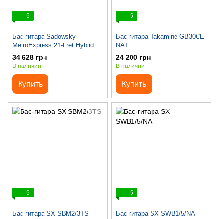
5
5
Бас-гитара Sadowsky
Бас-гитара Takamine GB30CE
MetroExpress 21-Fret Hybrid
NAT
P/J Bass, Morado, 5-String
34 628 грн
24 200 грн
(Candy Apple Red Metallic)
В наличии
В наличии
Купить
Купить
5
5
Бас-гитара SX SBM2/3TS
Бас-гитара SX SWB1/5/NA