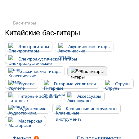
Бас-гитары
Китайские бас-гитары
Электрогитары
Акустические гитары
Электроакустические гитары
Классические гитары
Бас-гитары
Укулеле
Гитарные усилители
Струны
Гитарные эффекты
Аксессуары
Аудиотехника
Клавишные инструменты
Мастерская
Фильтр
По популярности
1