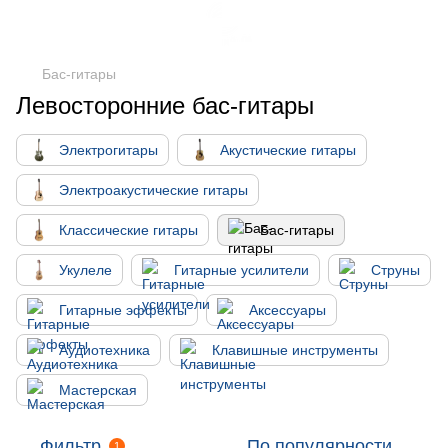
Бас-гитары
Левосторонние бас-гитары
Электрогитары
Акустические гитары
Электроакустические гитары
Классические гитары
Бас-гитары
Укулеле
Гитарные усилители
Струны
Гитарные эффекты
Аксессуары
Аудиотехника
Клавишные инструменты
Мастерская
Фильтр
По популярности
1