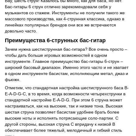
Вау, шесть струн! Казалось бы много, как для баса, но нет.
Бас-гитары 6 струн отлично зарекомендовали себя у
музыкантов со стажем. Инструменты не получили такого же
массового производства, как 4-струнная классика, однако в
линейках популярных брендов они все же встречаются
довольно часто.
Преимущества 6-струнных бас-гитар
Зачем нужна шестиструнная бас-гитара? Все очень просто –
чтобы дать больше игровых возможностей в одном
инструменте. Главное преимущество бас-гитары 6-струн –
широкий басовый диапазон. Именно этого часто и не хватает
в одном инструменте басистам, исполняющим метал, джаз и
фьюжн.
Отметим, что стандартная настройка шестиструнного баса B-
E-A-D-G-C, в то время, когда возможности четырехструнки в
стандартной настройке E-A-D-G. При этом 6 струна может
настраиваться, как на высокие, так и низкие тона. Высокая
шестая струна позволяет басистам удобнее брать более
высокие ноты и исполнять потрясающие соло-партии. С
другой стороны, высокая струна С впридачу к низкой B
обеспечивает более тяжелый, мелодичный и гибкий стиль