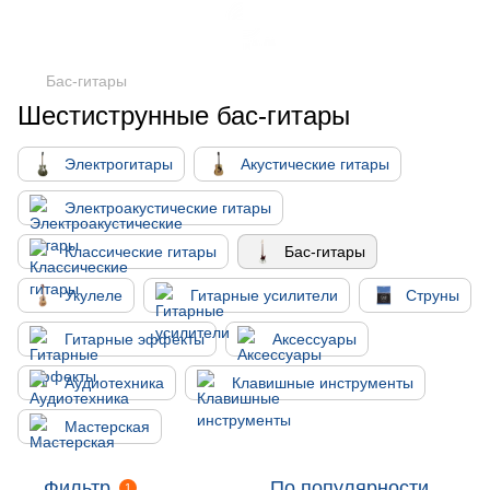
Бас-гитары
Шестиструнные бас-гитары
Электрогитары
Акустические гитары
Электроакустические гитары
Классические гитары
Бас-гитары
Укулеле
Гитарные усилители
Струны
Гитарные эффекты
Аксессуары
Аудиотехника
Клавишные инструменты
Мастерская
Фильтр
По популярности
1