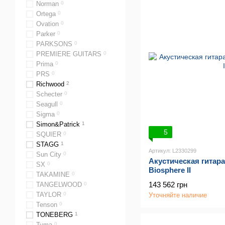
Norman
0
Ortega
0
Ovation
0
Parker
0
PARKSONS
0
PREMIERE GUITARS
0
Prima
0
PRS
0
Richwood
2
Schecter
0
Seagull
0
Sigma
0
Simon&Patrick
1
5
SQUIER
0
STAGG
1
Артикул: L2330299
Sun City
0
Акустическая гитара
SX
0
Biosphere II
TAKAMINE
0
143 562 грн
TANGELWOOD
0
TAYLOR
0
Уточняйте наличие
Tenson
0
TONEBERG
1
Tyma
0