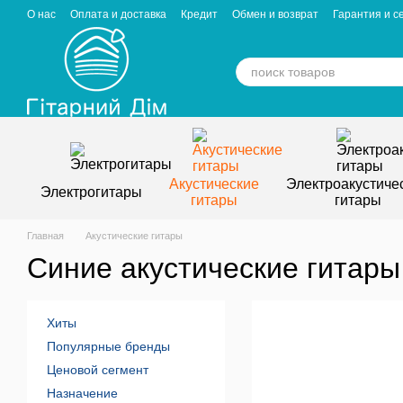
Перейти к основному контенту
О нас
Оплата и доставка
Кредит
Обмен и возврат
Гарантия и с
Отзывы о магазине
Вакансии
Статьи
Акустические
Электроакустиче
Электрогитары
гитары
гитары
Главная
Акустические гитары
Синие акустические гитары
Хиты
Популярные бренды
Ценовой сегмент
Назначение