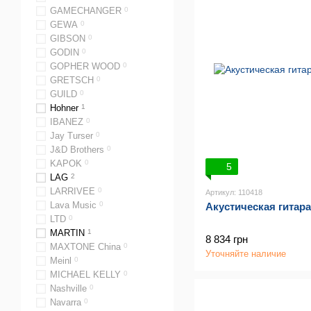
GAMECHANGER
0
GEWA
0
GIBSON
0
GODIN
0
GOPHER WOOD
0
GRETSCH
0
GUILD
0
Hohner
1
IBANEZ
0
Jay Turser
0
J&D Brothers
0
KAPOK
0
5
LAG
2
LARRIVEE
0
Артикул: 110418
Lava Music
0
Акустическая гитар
LTD
0
MARTIN
1
8 834 грн
MAXTONE China
0
Уточняйте наличие
Meinl
0
MICHAEL KELLY
0
Nashville
0
Navarra
0