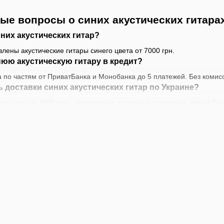
ые вопросы о синих акустических гитара
них акустических гитар?
лены акустические гитары синего цвета от 7000 грн.
нюю акустическую гитару в кредит?
а по частям от ПриватБанка и Монобанка до 5 платежей. Без комис
 доставки синих акустических гитар по Украине?
умму свыше 1000 грн. - бесплатная доставка в отделение Новой Поч
 Почты на Ваш адрес.