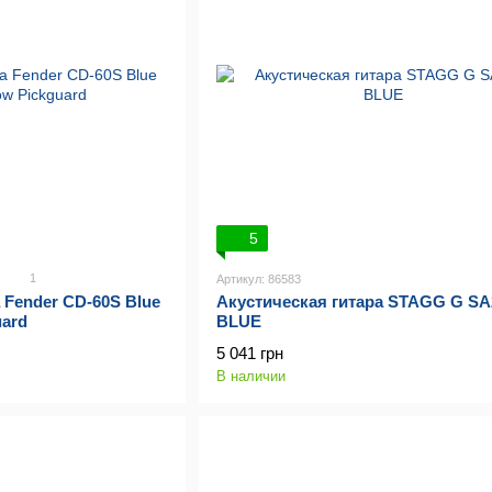
5
1
Артикул: 86583
 Fender CD-60S Blue
Акустическая гитара STAGG G S
uard
BLUE
5 041 грн
В наличии