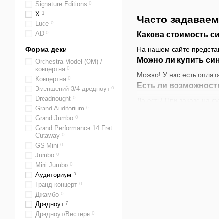
Signature Editions
0
Х
1
Часто задаваем
Luce
0
AD
0
Какова стоимость си
Форма деки
На нашем сайте представ
Можно ли купить си
Orchestra Model (OM) /
концертна
0
Можно! У нас есть оплат
Концертна
0
Есть ли возможность
Зменшений 3/4 дредноут
0
Dreadnought
0
Да есть! При заказе на с
Grand Auditorium
0
доставка курьером Новой
Grand Jumbo
0
Grand Performance 14 Fret
Cutaway
0
GS Mini
0
Jumbo
0
Mini Jumbo
0
Аудиториум
3
Гранд концерт
0
Джамбо
0
Дредноут
7
Дредноут/Вестерн
0