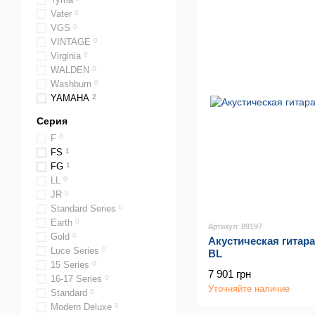
Vater
0
VGS
0
VINTAGE
0
Virginia
0
WALDEN
0
Washburn
0
YAMAHA
2
Серия
F
0
FS
1
FG
1
LL
0
JR
0
Standard Series
0
Earth
0
Артикул: 89197
Gold
0
Акустическая гитара
Luce Series
0
BL
15 Series
0
7 901 грн
16-17 Series
0
Уточняйте наличие
Standard
0
Modern Deluxe
0