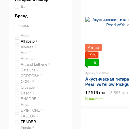
Да
0
Бренд
Accent
0
Alfabeto
1
Alvarez
0
Акция
Aria
0
−5%
Arizona
0
5
Art and Lutherie
0
Cataluna
0
Артикул: 236278
CORDOBA
0
Акустическая гитара
CORT
0
Pearl w/Yellow Pickg
Crusader
0
12 916 грн
13 596 грн
Ditson
0
В наличии
ENCORE
0
Enya
0
EPIPHONE
0
FALCON
0
FENDER
1
Fiesta
0