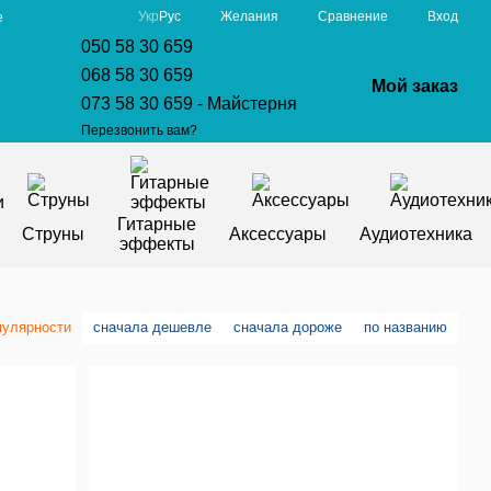
Сравнение
Укр
Рус
Желания
Вход
е
050 58 30 659
068 58 30 659
Мой заказ
073 58 30 659 - Майстерня
Перезвонить вам?
Гитарные
Струны
Аксессуары
Аудиотехника
эффекты
пулярности
сначала дешевле
сначала дороже
по названию