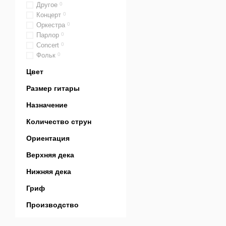
Другое
0
Концерт
0
Оркестра
0
Парлор
0
Сoncert
0
Фольк
0
Цвет
Размер гитары
Назначение
Количество струн
Ориентация
Верхняя дека
Нижняя дека
Гриф
Производство