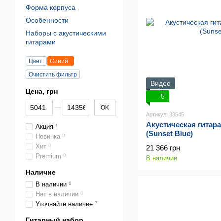
Форма корпуса
Особенности
Наборы с акустическими
гитарами
Цвет:
Синий
Очистить фильтр
Видео
Цена, грн
5
От Цена, грн
До Цена, грн
OK
Артикул: 33545
Акустическая гита
Акция
1
(Sunset Blue)
Новинка
0
Хит
0
21 366 грн
Premium
0
В наличии
Наличие
В наличии
6
Нет в наличии
0
Уточняйте наличие
7
Гитарный набор