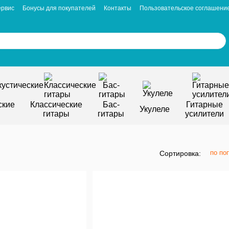
ервис
Бонусы для покупателей
Контакты
Пользовательское соглашени
ские
Классические
Бас-
Гитарные
Укулеле
гитары
гитары
усилители
по по
Сортировка: