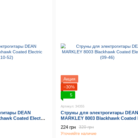
Акция
−30%
5
Артикул: 34355
огитары DEAN
Струны для электрогитары DEA
awk Coated Electric
MARKLEY 8003 Blackhawk Coated E
CL (09-46)
224 грн
320 грн
Уточняйте наличие