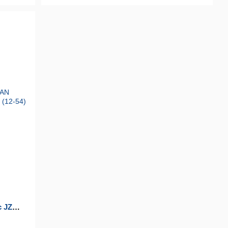
N
c JZ