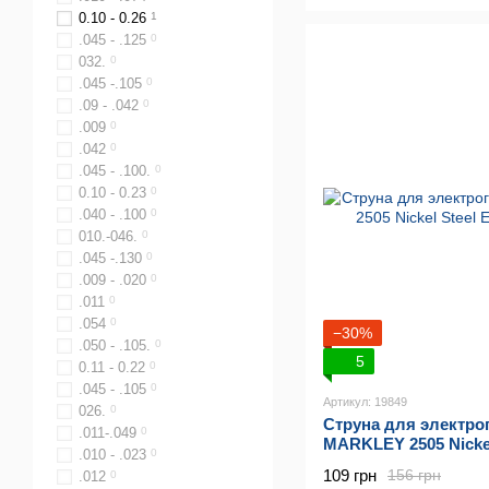
0.10 - 0.26
1
.045 - .125
0
032.
0
.045 -.105
0
.09 - .042
0
.009
0
.042
0
.045 - .100.
0
0.10 - 0.23
0
.040 - .100
0
010.-046.
0
.045 -.130
0
.009 - .020
0
.011
0
.054
0
−30%
.050 - .105.
0
5
0.11 - 0.22
0
.045 - .105
0
Артикул: 19849
026.
0
Струна для электр
.011-.049
0
MARKLEY 2505 Nickel
.010 - .023
0
(11-52)
109 грн
156 грн
.012
0