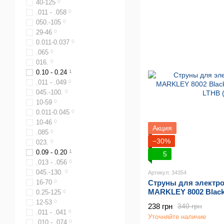
40-125
0
.011 - .058
0
050.-105
0
29-46
0
0.011-0.037
0
.065
0
016.
0
0.10 - 0.24
1
.011 - .049
0
045.-100.
0
10-59
0
0.011-0.045
0
10-46
0
Акция
.085
0
−30%
023.
0
0.09 - 0.20
1
5
.013 - .056
0
045.-130.
0
Артикул: 34354
Струны для электр
16-70
0
MARKLEY 8002 Blackh
0.25-125
0
LTHB (10-52)
12-53
0
238 грн
340 грн
.011 - .041
0
Уточняйте наличие
.010 - .074
0