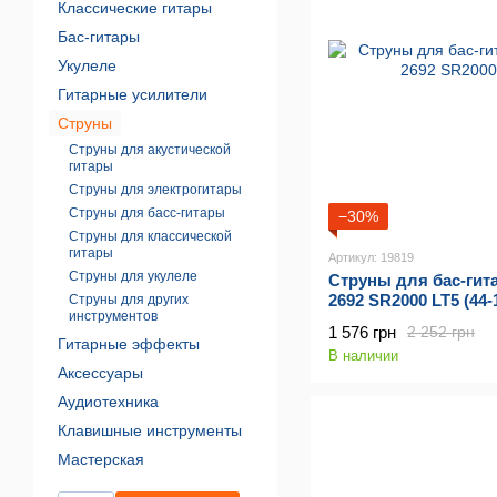
Классические гитары
Бас-гитары
Укулеле
Гитарные усилители
Струны
Струны для акустической
гитары
Струны для электрогитары
Струны для басс-гитары
−30%
Струны для классической
гитары
Артикул: 19819
Струны для укулеле
Струны для бас-ги
2692 SR2000 LT5 (44-
Струны для других
инструментов
1 576 грн
2 252 грн
Гитарные эффекты
В наличии
Аксессуары
Аудиотехника
Клавишные инструменты
Мастерская