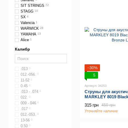
SIT STRINGS
72
STAGG
10
SX
4
Valencia
1
WARWICK
28
YAMAHA
13
Alice
1
Калибр
−30%
.013
0
012.-056.
0
5
11-52
0
0.45
0
Артикул: 34253
Струны для акусти
.013 - .074
0
MARKLEY 8019 Black
022.
0
Bronze LT (11-52)
009 - 046
0
315 грн
450 грн
.017
0
Уточняйте наличие
012.-053.
0
13-56
0
0.50
0