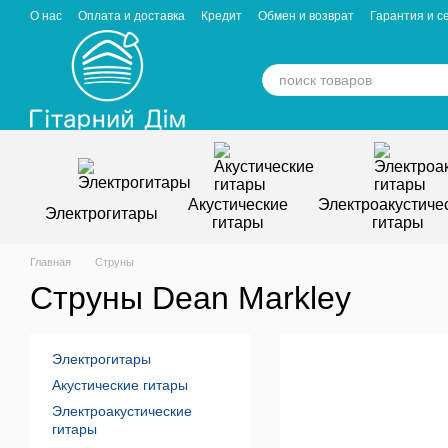
Перейти к основному контенту
О нас
Оплата и доставка
Кредит
Обмен и возврат
Гарантия и с
Отзывы о магазине
Вакансии
Статьи
Акустические
Электроакустиче
Электрогитары
гитары
гитары
Главная
Струны
Струны Dean Markley
Электрогитары
Акустические гитары
Электроакустические
гитары