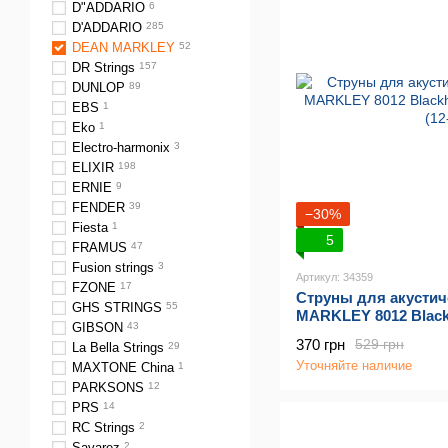
D"ADDARIO
6
D'ADDARIO
285
DEAN MARKLEY
52
DR Strings
157
DUNLOP
89
EBS
1
Eko
1
Electro-harmonix
3
ELIXIR
198
ERNIE
9
FENDER
39
−30%
Fiesta
1
5
FRAMUS
47
Fusion strings
3
Артикул: 34359
FZONE
17
Струны для акусти
GHS STRINGS
55
MARKLEY 8012 Black
GIBSON
43
ML (12-53)
370 грн
529 грн
La Bella Strings
29
Уточняйте наличие
MAXTONE China
1
PARKSONS
12
PRS
14
RC Strings
2
Savarez
2