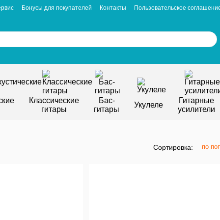
ервис
Бонусы для покупателей
Контакты
Пользовательское соглашени
ские
Классические
Бас-
Гитарные
Укулеле
гитары
гитары
усилители
по по
Сортировка: