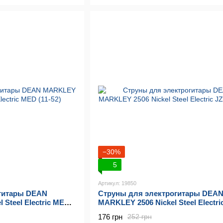
−30%
5
Артикул: 19850
огитары DEAN
Струны для электрогитары DEA
 Steel Electric MED
MARKLEY 2506 Nickel Steel Electri
(12-54)
176 грн
252 грн