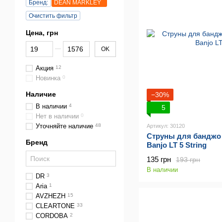
Бренд:
DEAN MARKLEY
Очистить фильтр
Цена, грн
От Цена, грн
До Цена, грн
OK
Акция
12
Новинка
0
Наличие
−30%
В наличии
4
5
Нет в наличии
0
Уточняйте наличие
48
Артикул: 30120
Струны для банджо 
Бренд
Banjo LT 5 String
135 грн
193 грн
В наличии
DR
3
Aria
1
AVZHEZH
15
CLEARTONE
33
CORDOBA
2