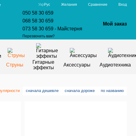
Сравнение
Укр
Рус
Желания
Вход
е
050 58 30 659
068 58 30 659
Мой заказ
073 58 30 659 - Майстерня
Перезвонить вам?
Гитарные
Струны
Аксессуары
Аудиотехника
эффекты
пулярности
сначала дешевле
сначала дороже
по названию