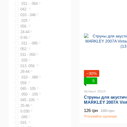
.011 - .064
0
042.
0
010 - 046
0
.025
0
056.
0
24-44
0
0.65
0
.011 - .085
0
052.
0
011 - 050
0
.035
0
013.-056.
0
28-44
0
−30%
.010 - .080
0
5
059.
0
045 - 105
0
Артикул: 30114
.050 - .105
0
Струны для акусти
045.-105.
0
MARKLEY 2007A Vint
25-46
0
Med (13-56)
126 грн
180 грн
0.030
0
Уточняйте наличие
.045
0
015.
0