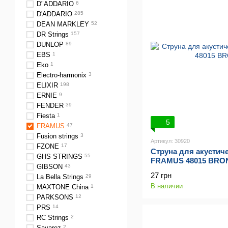
D"ADDARIO
6
D'ADDARIO
285
DEAN MARKLEY
52
DR Strings
157
DUNLOP
89
EBS
1
Eko
1
Electro-harmonix
3
ELIXIR
198
ERNIE
9
FENDER
39
Fiesta
1
5
FRAMUS
47
Fusion strings
3
Артикул: 30920
FZONE
17
Струна для акустич
GHS STRINGS
55
FRAMUS 48015 BRON
GIBSON
43
27 грн
La Bella Strings
29
В наличии
MAXTONE China
1
PARKSONS
12
PRS
14
RC Strings
2
Savarez
2