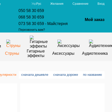
Сравнение
Укр
Рус
Желания
Вход
е
050 58 30 659
068 58 30 659
Мой заказ
073 58 30 659 - Майстерня
Перезвонить вам?
Гитарные
Струны
Аксессуары
Аудиотехника
эффекты
пулярности
сначала дешевле
сначала дороже
по названию