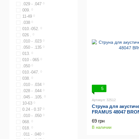
.029 - .047
0
009.
0
11-49
0
.038
0
010.-052.
0
026 .
0
.010 - .023
0
.050 - .135
0
013.
0
010 - 065
0
.050
0
010.-047.
0
038.
0
.010 - .034
0
5
.028 - .044
0
.045 - .105.
0
Артикул: 32512
10-63
0
Струна для акустич
0.24 - 0.37
0
FRAMUS 48047 BRON
.010 - .050
0
69 грн
068.
0
В наличии
018.
0
.011 - .040
0