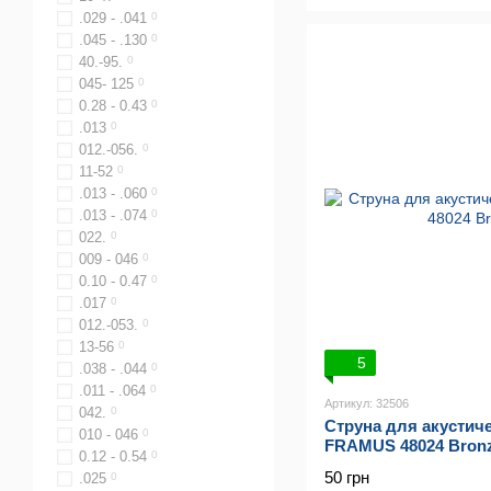
.029 - .041
0
.045 - .130
0
40.-95.
0
045- 125
0
0.28 - 0.43
0
.013
0
012.-056.
0
11-52
0
.013 - .060
0
.013 - .074
0
022.
0
009 - 046
0
0.10 - 0.47
0
.017
0
012.-053.
0
13-56
0
5
.038 - .044
0
.011 - .064
0
Артикул: 32506
042.
0
Струна для акустич
010 - 046
0
FRAMUS 48024 Bronz
0.12 - 0.54
0
50 грн
.025
0