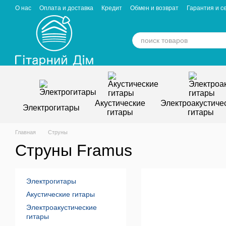
Перейти к основному контенту
О нас
Оплата и доставка
Кредит
Обмен и возврат
Гарантия и с
Отзывы о магазине
Вакансии
Статьи
Акустические
Электроакустиче
Электрогитары
гитары
гитары
Главная
Струны
Струны Framus
Электрогитары
Акустические гитары
Электроакустические
гитары