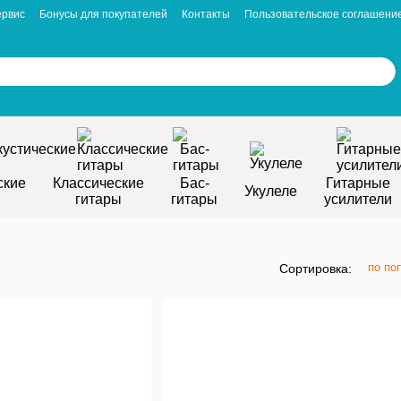
ервис
Бонусы для покупателей
Контакты
Пользовательское соглашени
ские
Классические
Бас-
Гитарные
Укулеле
гитары
гитары
усилители
по по
Сортировка: