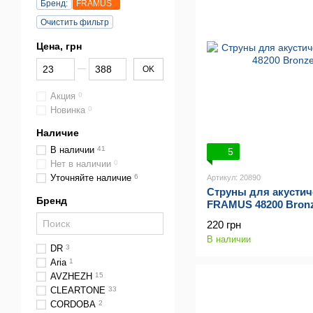
Бренд:
FRAMUS
Очистить фильтр
Цена, грн
От Цена, грн
До Цена, грн
OK
Акция
0
Новинка
0
Наличие
В наличии
41
5
Нет в наличии
0
Уточняйте наличие
6
Артикул: 20890
Струны для акустич
Бренд
FRAMUS 48200 Bronze
220 грн
В наличии
DR
3
Aria
1
AVZHEZH
15
CLEARTONE
33
CORDOBA
2