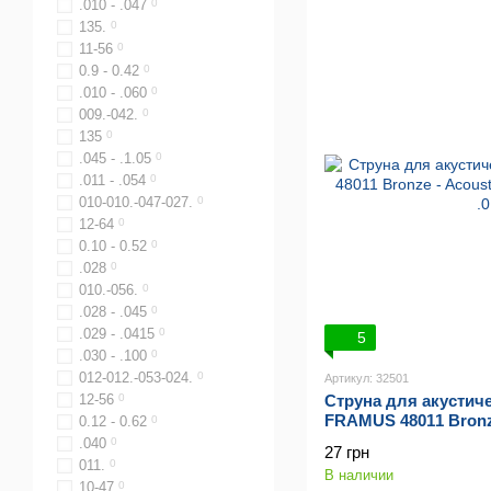
.010 - .047
0
135.
0
11-56
0
0.9 - 0.42
0
.010 - .060
0
009.-042.
0
135
0
.045 - .1.05
0
.011 - .054
0
010-010.-047-027.
0
12-64
0
0.10 - 0.52
0
.028
0
010.-056.
0
.028 - .045
0
.029 - .0415
0
5
.030 - .100
0
012-012.-053-024.
0
Артикул: 32501
Струна для акустич
12-56
0
FRAMUS 48011 Bronze
0.12 - 0.62
0
Single String, .011
.040
0
27 грн
011.
0
В наличии
10-47
0