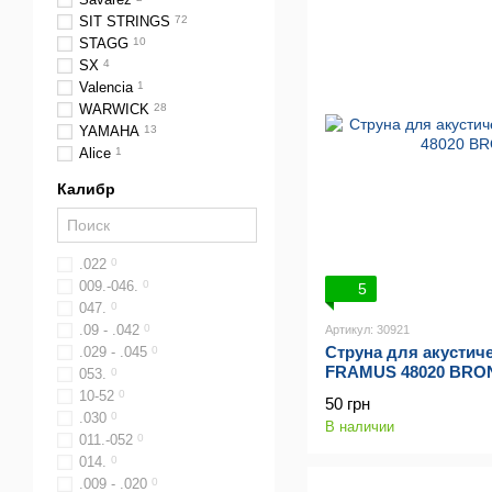
SIT STRINGS
72
STAGG
10
SX
4
Valencia
1
WARWICK
28
YAMAHA
13
Alice
1
Калибр
.022
0
009.-046.
0
5
047.
0
.09 - .042
0
Артикул: 30921
Струна для акустич
.029 - .045
0
FRAMUS 48020 BRON
053.
0
10-52
0
50 грн
.030
0
В наличии
011.-052
0
014.
0
.009 - .020
0