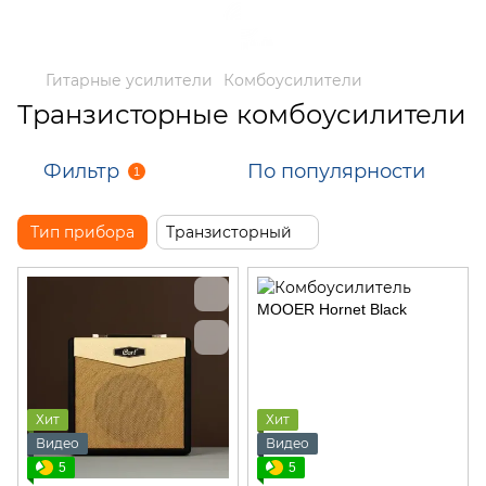
Гитарные усилители
Комбоусилители
Транзисторные комбоусилители
Фильтр
По популярности
1
Тип прибора
Транзисторный
Хит
Хит
Видео
Видео
5
5