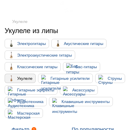
Укулеле
Укулеле из липы
Электрогитары
Акустические гитары
Электроакустические гитары
Классические гитары
Бас-гитары
Укулеле
Гитарные усилители
Струны
Гитарные эффекты
Аксессуары
Аудиотехника
Клавишные инструменты
Мастерская
Фильтр
По популярности
1