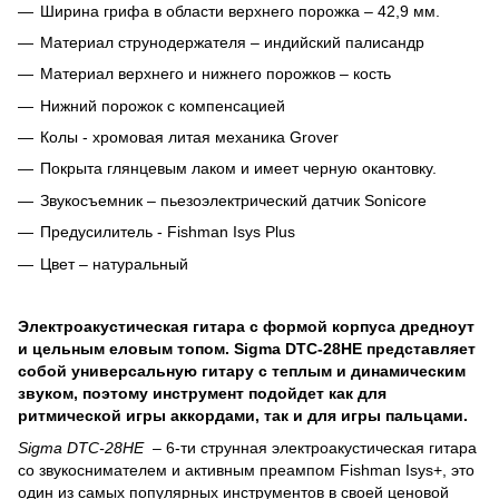
Ширина грифа в области верхнего порожка – 42,9 мм.
Материал струнодержателя – индийский палисандр
Материал верхнего и нижнего порожков – кость
Нижний порожок с компенсацией
Колы - хромовая литая механика Grover
Покрыта глянцевым лаком и имеет черную окантовку.
Звукосъемник – пьезоэлектрический датчик Sonicore
Предусилитель - Fishman Isys Plus
Цвет – натуральный
Электроакустическая гитара с формой корпуса дредноут
и цельным еловым топом.
Sigma DTC-28HE представляет
собой универсальную гитару с теплым и динамическим
звуком, поэтому инструмент подойдет как для
ритмической игры аккордами, так и для игры пальцами.
Sigma DTC-28HE
– 6-ти струнная электроакустическая гитара
со звукоснимателем и активным преампом Fishman Isys+, это
один из самых популярных инструментов в своей ценовой