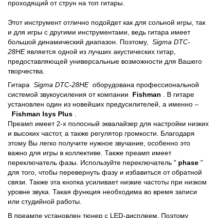
проходящий от струн на топ гитары.
Этот инструмент отлично подойдет как для сольной игры, так
и для игры с другими инструментами, ведь гитара имеет
большой динамический диапазон.
Поэтому,
Sigma DTC-
28HE
является одной из лучших акустических гитар,
предоставляющей универсальные возможности для Вашего
творчества.
Гитара
Sigma DTC-28HE
оборудована профессиональной
системой звукоусиления от компании
Fishman
.
В гитаре
установлен один из новейших предусилителей, а именно –
Fishman Isys Plus
.
Преамп имеет 2-х полосный эквалайзер для настройки низких
и высоких частот, а также регулятор громкости.
Благодаря
этому Вы легко получите нужное звучание, особенно это
важно для игры в коллективе.
Также преамп имеет
переключатель фазы.
Используйте переключатель "
phase
"
для того, чтобы перевернуть фазу и избавиться от обратной
связи.
Также эта кнопка усиливает низкие частоты при низком
уровне звука.
Такая функция необходима во время записи
или студийной работы.
В преампе установлен тюнер с LED-дисплеем.
Поэтому