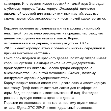
категории.
Инструмент имеет громкий и талый звук благодаря
глубокому корпусу.
Также корпус
Dreadnoght
является
идеальной формой для игры ритмичных партий, ведь все
струны звучат сбалансированно и носят яркий характер звука.
Верхняя противня изготавливается из массива ситхинской
ели.
Такой топ отлично резонирует на средних частотах, что
делает инструмент читаемым в миксе.
Корпус
изготавливается из дерева, поэтому акустика
DTC-
28HE
имеет хорошую атаку с объемной нижней серединой и
яркими высокими частотами.
Гриф производится из красного дерева, поэтому гитара имеет
хороший сустейн.
Накладка грифа на струнодержатель
производится из микарты.
Голова грифа оборудована
высококачественной литой механикой
Grover
, поэтому
инструмент идеально удерживает строй.
Корпус покрыт тонким слоем глянцевого лака и имеет черную
окантовку.
Гриф покрыт матовым лаком для комфортной
игры.
Задняя противня имеет изысканный вид, благодаря
ровной структуре волокна красного дерева.
Порожки изготавливаются из кости, поэтому акустическая
гитара
Sigma DTC-28HE
имеет идеальный резонанс,