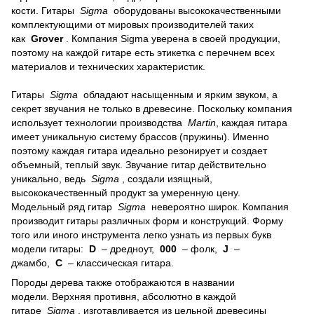
кости.
Гитары
Sigma
оборудованы высококачественными
комплектующими от мировых производителей таких
как
Grover
.
Компания Sigma уверена в своей продукции,
поэтому на каждой гитаре есть этикетка с перечнем всех
материалов и технических характеристик.
Гитары
Sigma
обладают насыщенным и ярким звуком, а
секрет звучания не только в древесине.
Поскольку компания
использует технологии производства
Martin
, каждая гитара
имеет уникальную систему брассов (пружины).
Именно
поэтому каждая гитара идеально резонирует и создает
объемный, теплый звук.
Звучание гитар действительно
уникально, ведь
Sigma
, создали изящный,
высококачественный продукт за умеренную цену.
Модельный ряд гитар
Sigma
невероятно широк.
Компания
производит гитары различных форм и конструкций.
Форму
того или иного инструмента легко узнать из первых букв
модели гитары:
D
– дредноут,
000
– фолк,
J
–
джамбо,
C
– классическая гитара.
Породы дерева также отображаются в названии
модели.
Верхняя противня, абсолютно в каждой
гитаре
Sigma
, изготавливается из цельной древесины