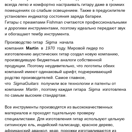
всегда легко и комфортно настраивать гитару даже в громких
помещениях со слабым освещением.
Также в предусилителе
установлен индикатор состояния заряда батареи.
Гитары с преампами Fishman считаются профессиональными
и дорогими инструментами, поэтому идеально передают звук
и обогащают тембр инструмента.
Производство гитар
Sigma
начала
компания
Martin
в
1970
году.
Мировой лидер по
изготовлению акустических гитар создал новую компанию,
производившую бюджетные аналоги собственной
продукции.
Поэтому неудивительно, что логотипы обеих
компаний имеют одинаковый шрифт, подчеркивающий
родство производителей.
Самое главное,
что
SigmaGuitars
получили все технологии и патенты от
компании
Martin
, поэтому каждая гитара
Sigma
изготовлена
по самым высоким стандартам.
Все инструменты производятся из высококачественных
материалов и проходят тщательную проверку
специалистами.
Для изготовления гитар используют цельную
ситхинскую ель, индийский палисандр, красное дерево,
африканский аванкол, кедр, порожки изготавливаются из