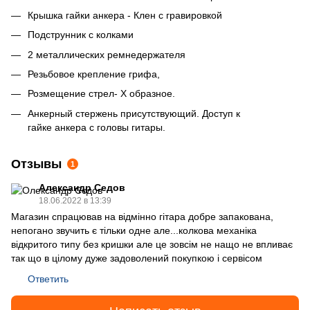
Крышка гайки анкера - Клен с гравировкой
Подструнник с колками
2 металлических ремнедержателя
Резьбовое крепление грифа,
Розмещение стрел- Х образное.
Анкерный стержень присутствующий. Доступ к
гайке анкера с головы гитары.
Отзывы
1
Александр Седов
18.06.2022 в 13:39
Магазин спрацював на відмінно гітара добре запакована,
непогано звучить є тільки одне але...колкова механіка
відкритого типу без кришки але це зовсім не нащо не впливає
так що в цілому дуже задоволений покупкою і сервісом
Ответить