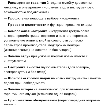
—
Расширенная гарантия
2 года на склейку древесины,
механику и электронику инструмента (для инструментов с
возможностью подключения)
—
Профильная помощь
в выборе инструмента
—
Проверка целостности
и функционирования гитары
—
Комплексная настройка
инструмента (регулировка
анкера, прогиба грифа, верхнего и нижнего порожков,
установление оптимальной высоты струн согласно
параметров производителя, подстройка мензуры
(интонирование) на электро- и бас гитарах)
—
Замена струн
при условии покупки новых вместе с
инструментом
—
Настройка высоты
звукоснимателей (для электро-,
электроакустик и бас гитар)
—
Шлифовка кромок ладов
на новых инструментах (закатка
ладов) при необходимости
—
Замена гитары
на аналогичную при возникновении
гарантийного случая (в течение одной недели)
—
Приоритетное обслуживание
(первоочередная отправка
заказа и