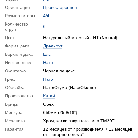
Ориентация
Правосторонняя
Размер гитары
4/4
Количество
6
струн
Цвет
Натуральный матовый - NT (Natural)
Форма деки
Дредноут
Верхняя дека
Ель
Нижняя дека
Нато
Окантовка
Черная по деке
Гриф
Нато
Обечайка
Нато/Окума (Nato/Okume)
Производство
Китай
Бридж
Орех
Мензура
650мм (25 9/16")
Механика
Хром, колки закрытого типа TM29T
Гарантия
12 месяцев от производителя + 12 месяцев
от "Гитарного дома"