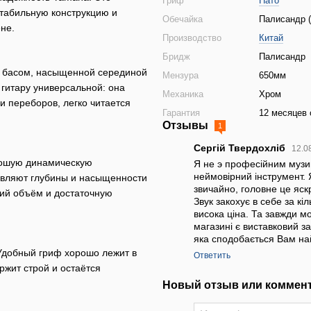
Гриф
Нато
стабильную конструкцию и
Обечайка
Палисандр 
не.
Производство
Китай
Бридж
Палисандр
 басом, насыщенной серединой
Мензура
650мм
гитару универсальной: она
Механика
Хром
и переборов, легко читается
Гарантия
12 месяцев 
Отзывы
1
Сергій Твердохліб
12.0
орошую динамическую
Я не э професійним музи
неймовірний інструмент. 
бавляют глубины и насыщенности
звичайно, головне це яск
кий объём и достаточную
Звук закохує в себе за кі
висока ціна. Та завжди м
магазині є виставковий з
яка сподобається Вам на
Удобный гриф хорошо лежит в
Ответить
ржит строй и остаётся
Новый отзыв или коммен