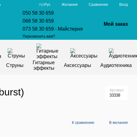
Сравнение
Укр
Рус
Желания
Вход
е
050 58 30 659
068 58 30 659
Мой заказ
073 58 30 659 - Майстерня
Перезвонить вам?
Гитарные
Струны
Аксессуары
Аудиотехника
эффекты
urst)
Артикул
33338
К сравнению
В желания