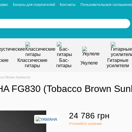
ервис
Бонусы для покупателей
Контакты
Пользовательское соглашени
ские
Классические
Бас-
Гитарные
Укулеле
гитары
гитары
усилители
co Brown Sunburst)
A FG830 (Tobacco Brown Sunb
24 786 грн
Уточняйте наличие