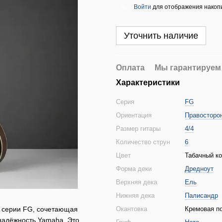
Войти
для отображения накопи
%
Уточнить наличие
Оплата
Мы гарантируем
Характеристики
Серия
FG
Ориентация
Правосторо
Размер гитары
4/4
Количество струн
6
Цвет
Табачный ко
Форма деки
Дредноут
Верхняя дека
Ель
Нижняя дека
Палисандр
а серии FG, сочетающая
Окантовка
Кремовая по
надёжность Yamaha. Это