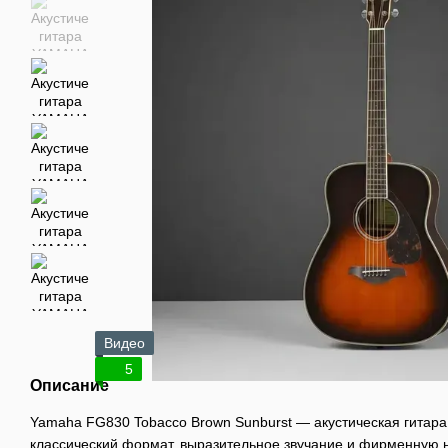
Видео
5
Описание
Yamaha FG830 Tobacco Brown Sunburst — акустическая гитар
классический формат, выразительное звучание и фирменную 