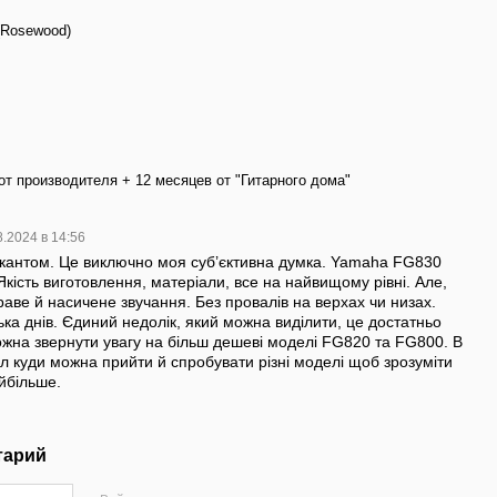
(Rosewood)
от производителя + 12 месяцев от "Гитарного дома"
8.2024 в 14:56
кантом. Це виключно моя суб’єктивна думка. Yamaha FG830
Якість виготовлення, матеріали, все на найвищому рівні. Але,
раве й насичене звучання. Без провалів на верхах чи низах.
лька днів. Єдиний недолік, який можна виділити, це достатньо
ожна звернути увагу на більш дешеві моделі FG820 та FG800. В
ал куди можна прийти й спробувати різні моделі щоб зрозуміти
йбільше.
тарий