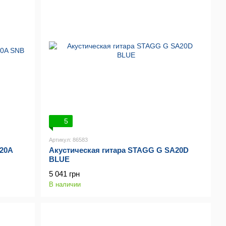
5
Артикул: 86583
A20A
Акустическая гитара STAGG G SA20D
BLUE
5 041 грн
В наличии