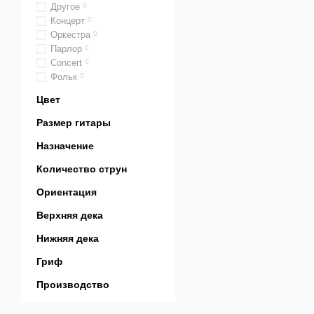
Другое
0
Концерт
0
Оркестра
0
Парлор
0
Сoncert
0
Фольк
0
Цвет
Размер гитары
Назначение
Количество струн
Ориентация
Верхняя дека
Нижняя дека
Гриф
Производство