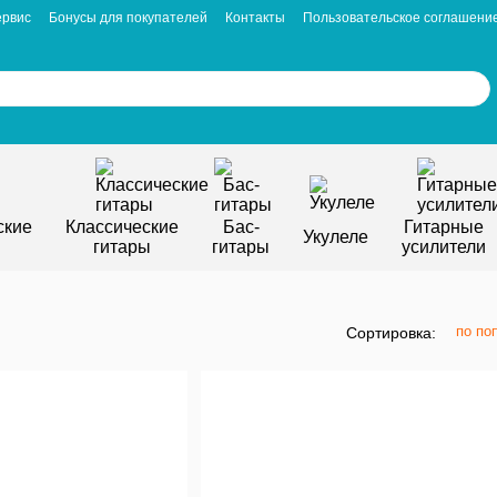
ервис
Бонусы для покупателей
Контакты
Пользовательское соглашени
ские
Классические
Бас-
Гитарные
Укулеле
гитары
гитары
усилители
по по
Сортировка: