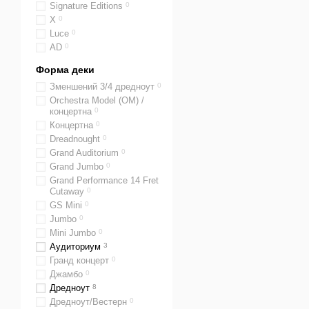
Signature Editions
0
Х
0
Luce
0
AD
0
Форма деки
Зменшений 3/4 дредноут
0
Orchestra Model (OM) /
концертна
0
Концертна
0
Dreadnought
0
Grand Auditorium
0
Grand Jumbo
0
Grand Performance 14 Fret
Cutaway
0
GS Mini
0
Jumbo
0
Mini Jumbo
0
Аудиториум
3
Гранд концерт
0
Джамбо
0
Дредноут
8
Дредноут/Вестерн
0