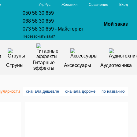
Сравнение
Укр
Рус
Желания
Вход
е
050 58 30 659
068 58 30 659
Мой заказ
073 58 30 659 - Майстерня
Перезвонить вам?
Гитарные
Струны
Аксессуары
Аудиотехника
эффекты
пулярности
сначала дешевле
сначала дороже
по названию