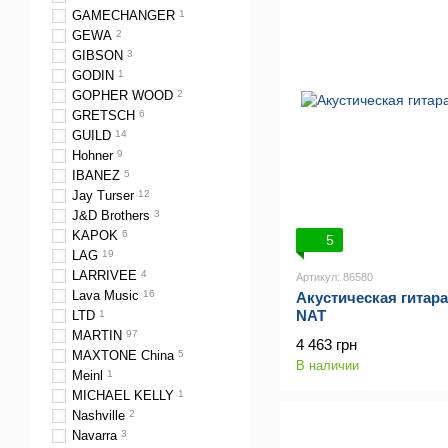
GAMECHANGER
1
GEWA
2
GIBSON
3
GODIN
1
GOPHER WOOD
2
GRETSCH
6
GUILD
14
Hohner
9
IBANEZ
5
Jay Turser
12
J&D Brothers
3
KAPOK
6
5
LAG
19
LARRIVEE
4
Артикул: 86580
Lava Music
16
Акустическая гитар
NAT
LTD
1
MARTIN
97
4 463 грн
MAXTONE China
5
В наличии
Meinl
1
MICHAEL KELLY
1
Nashville
2
Navarra
3