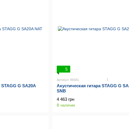
5
1
Артикул: 86581
а STAGG G SA20A
Акустическая гитара STAGG G S
SNB
4 463 грн
В наличии