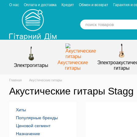
Перейти к основному контенту
О нас
Оплата и доставка
Кредит
Обмен и возврат
Гарантия и с
Отзывы о магазине
Вакансии
Статьи
Акустические
Электроакустиче
Электрогитары
гитары
гитары
Главная
Акустические гитары
Акустические гитары Stagg
Хиты
Популярные бренды
Ценовой сегмент
Назначение