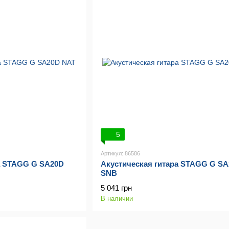
5
Артикул: 86586
а STAGG G SA20D
Акустическая гитара STAGG G S
SNB
5 041 грн
В наличии