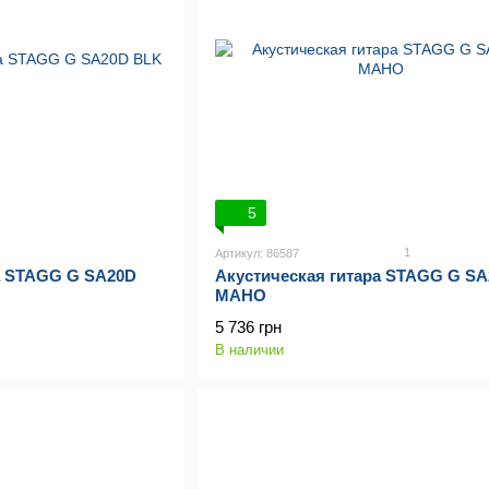
5
1
Артикул: 86587
а STAGG G SA20D
Акустическая гитара STAGG G SA
MAHO
5 736 грн
В наличии