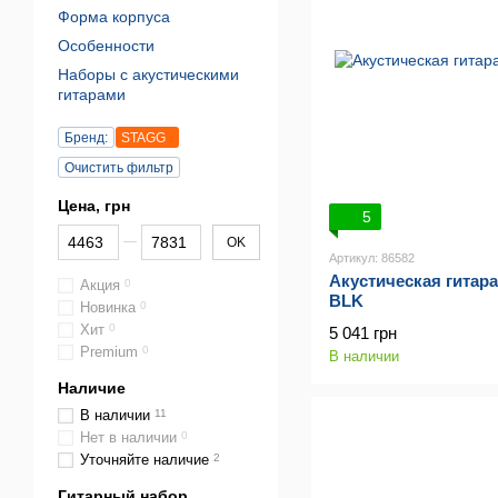
Форма корпуса
Особенности
Наборы с акустическими
гитарами
Бренд:
STAGG
Очистить фильтр
Цена, грн
5
От Цена, грн
До Цена, грн
OK
Артикул: 86582
Акустическая гитар
Акция
0
BLK
Новинка
0
Хит
0
5 041 грн
Premium
0
В наличии
Наличие
В наличии
11
Нет в наличии
0
Уточняйте наличие
2
Гитарный набор