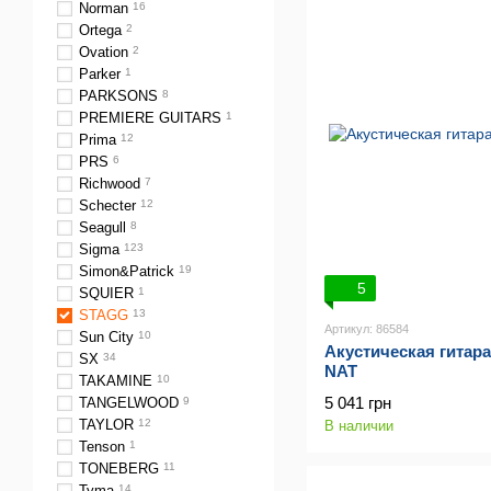
Norman
16
Ortega
2
Ovation
2
Parker
1
PARKSONS
8
PREMIERE GUITARS
1
Prima
12
PRS
6
Richwood
7
Schecter
12
Seagull
8
Sigma
123
Simon&Patrick
19
5
SQUIER
1
STAGG
13
Артикул: 86584
Sun City
10
Акустическая гитар
SX
34
NAT
TAKAMINE
10
5 041 грн
TANGELWOOD
9
TAYLOR
12
В наличии
Tenson
1
TONEBERG
11
Tyma
14