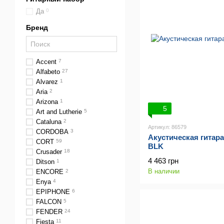
Да
0
Бренд
Accent
7
Alfabeto
27
Alvarez
1
Aria
2
Arizona
1
5
Art and Lutherie
5
Cataluna
2
Артикул: 86579
CORDOBA
3
Акустическая гитар
CORT
59
BLK
Crusader
18
4 463 грн
Ditson
1
В наличии
ENCORE
2
Enya
4
EPIPHONE
6
FALCON
5
FENDER
24
Fiesta
11