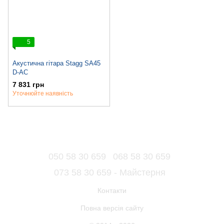
5
Акустична гітара Stagg SA45
D-AC
7 831 грн
Уточнюйте наявність
050 58 30 659
068 58 30 659
073 58 30 659 - Майстерня
Контакти
Повна версія сайту