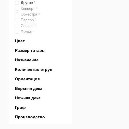
Другое
1
Концерт
0
Оркестра
0
Парлор
0
Сoncert
0
Фольк
0
Цвет
Размер гитары
Назначение
Количество струн
Ориентация
Верхняя дека
Нижняя дека
Гриф
Производство