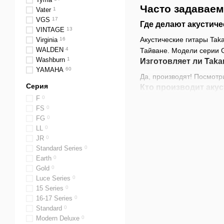
Часто задаваем
Vater
1
VGS
17
Где делают акустиче
VINTAGE
13
Акустические гитары Tak
Virginia
16
WALDEN
4
Тайване. Модели серии G 
Washburn
1
Изготовляет ли Taka
YAMAHA
60
Да, производят! Посмот
Серия
Кто производит акус
F
0
Гитары Takamine произв
FS
0
Что означает назван
FG
0
"Takamine" на самом дел
LL
0
JR
0
магазином, где в 1959 г
Standard Series
0
Хороши ли акустиче
Earth
0
Да. Их исключительный д
Gold
0
Luce Series
0
15 Series
0
16-17 Series
0
Standard
0
Modern Deluxe
0