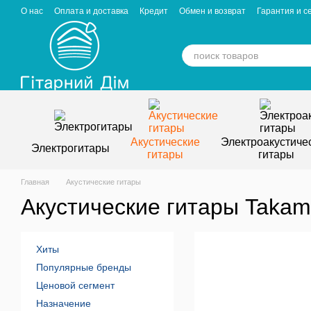
Перейти к основному контенту
О нас
Оплата и доставка
Кредит
Обмен и возврат
Гарантия и с
Отзывы о магазине
Вакансии
Статьи
Акустические
Электроакустиче
Электрогитары
гитары
гитары
Главная
Акустические гитары
Акустические гитары Takam
Хиты
Популярные бренды
Ценовой сегмент
Назначение