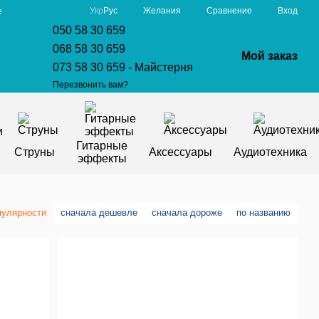
Сравнение
Укр
Рус
Желания
Вход
е
050 58 30 659
068 58 30 659
Мой заказ
073 58 30 659 - Майстерня
Перезвонить вам?
Гитарные
Струны
Аксессуары
Аудиотехника
эффекты
пулярности
сначала дешевле
сначала дороже
по названию