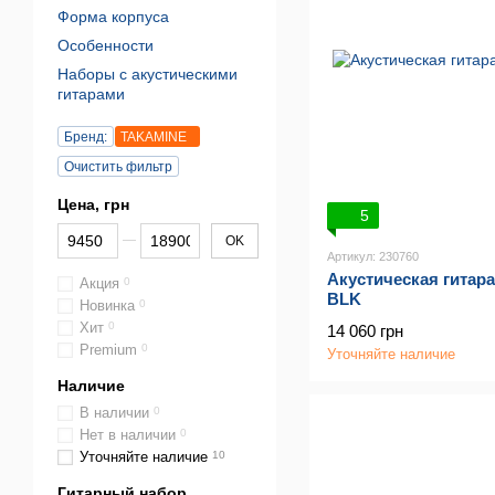
Форма корпуса
Особенности
Наборы с акустическими
гитарами
Бренд:
TAKAMINE
Очистить фильтр
Цена, грн
5
От Цена, грн
До Цена, грн
OK
Артикул: 230760
Акустическая гитар
Акция
0
BLK
Новинка
0
Хит
0
14 060 грн
Premium
0
Уточняйте наличие
Наличие
В наличии
0
Нет в наличии
0
Уточняйте наличие
10
Гитарный набор