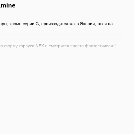
amine
ры, кроме серии G, производятся как в Японии, так и на
ю форму корпуса NEX и смотрится просто фантастически!
нными мастерами.
ем острове Японии. Гора Такамина возвышалась над
атившийся в гитары Takamine.
и так популярны среди профессиональных музыкантов.