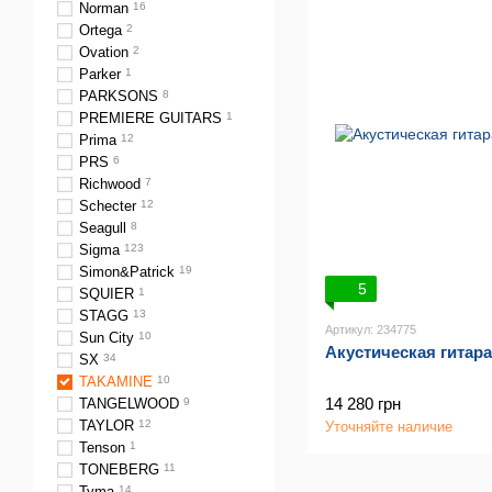
Norman
16
Ortega
2
Ovation
2
Parker
1
PARKSONS
8
PREMIERE GUITARS
1
Prima
12
PRS
6
Richwood
7
Schecter
12
Seagull
8
Sigma
123
Simon&Patrick
19
5
SQUIER
1
STAGG
13
Артикул: 234775
Sun City
10
Акустическая гитар
SX
34
TAKAMINE
10
14 280 грн
TANGELWOOD
9
TAYLOR
12
Уточняйте наличие
Tenson
1
TONEBERG
11
Tyma
14