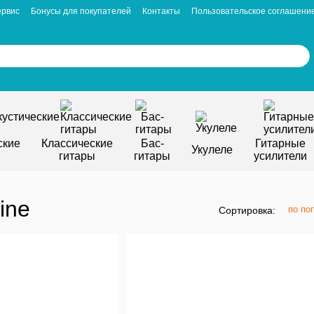
ервис
Бонусы для покупателей
Контакты
Пользовательское соглашени
ские
Классические
Бас-
Гитарные
Укулеле
гитары
гитары
усилители
ine
по по
Сортировка: