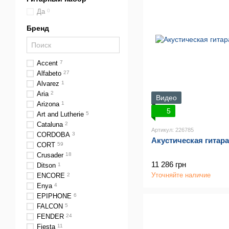
Да
0
Бренд
Accent
7
Alfabeto
27
Alvarez
1
Aria
2
Видео
Arizona
1
5
Art and Lutherie
5
Cataluna
2
Артикул: 226785
CORDOBA
3
Акустическая гитар
CORT
59
Crusader
18
11 286 грн
Ditson
1
Уточняйте наличие
ENCORE
2
Enya
4
EPIPHONE
6
FALCON
5
FENDER
24
Fiesta
11