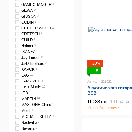
GAMECHANGER
1
GEWA
2
GIBSON
3
GODIN
1
GOPHER WOOD
2
GRETSCH
6
GUILD
14
Hohner
9
IBANEZ
5
Jay Turser
12
−20%
J&D Brothers
3
KAPOK
6
5
LAG
19
LARRIVEE
4
Артикул: 221922
Lava Music
16
Акустическая гитар
BSB
LTD
1
MARTIN
97
11 088 грн
13 860 грн
MAXTONE China
5
Уточняйте наличие
Meinl
1
MICHAEL KELLY
1
Nashville
2
Navarra
3