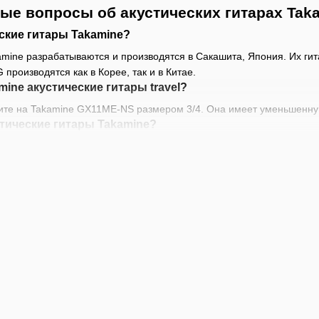
ые вопросы об акустических гитарах Tak
ские гитары Takamine?
amine разрабатываются и производятся в Сакашита, Япония. Их гита
производятся как в Корее, так и в Китае.
mine акустические гитары travel?
рите на Takamine GX11ME-NS размером 3/4. Она имеет уменьшенну
тические гитары Takamine?
одятся на фабрике Takamine в Сакашита, Япония, квалифицирова
ие «Takamine»?
е является горой в префектуре Гифу на острове Хонсю, крупнейш
оду располагался небольшой семейный бизнес, впоследствии превр
ские гитары Takamine?
изайн, качество сборки и тон являются ключом к тому, почему он