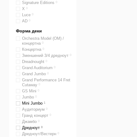
Signature Editions
0
Х
0
Luce
0
AD
0
Форма деки
Orchestra Model (OM) /
концертна
0
Концертна
0
Зменшений 3/4 дредноут
0
Dreadnought
0
Grand Auditorium
0
Grand Jumbo
0
Grand Performance 14 Fret
Cutaway
0
GS Mini
0
Jumbo
0
Mini Jumbo
1
Аудиториум
0
Гранд концерт
0
Джамбо
0
Дредноут
8
Дредноут/Вестерн
0