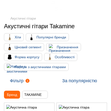
Акустичні гітари
Акустичні гітари Takamine
Хіти
Популярні бренди
Ціновий сегмент
Призначення
Форма корпусу
Особливості
Набори з акустичними гітарами
Фільтр
За популярністю
1
Бренд
TAKAMINE