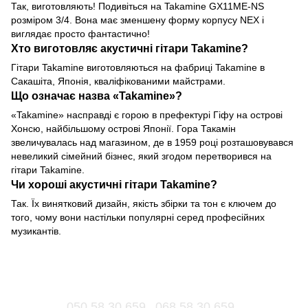
Так, виготовляють! Подивіться на Takamine GX11ME-NS
розміром 3/4. Вона має зменшену форму корпусу NEX і
виглядає просто фантастично!
Хто виготовляє акустичні гітари Takamine?
Гітари Takamine виготовляються на фабриці Takamine в
Сакашіта, Японія, кваліфікованими майстрами.
Що означає назва «Takamine»?
«Takamine» насправді є горою в префектурі Гіфу на острові
Хонсю, найбільшому острові Японії. Гора Такамін
звеличувалась над магазином, де в 1959 році розташовувався
невеликий сімейний бізнес, який згодом перетворився на
гітари Takamine.
Чи хороші акустичні гітари Takamine?
Так. Їх винятковий дизайн, якість збірки та тон є ключем до
того, чому вони настільки популярні серед професійних
музикантів.
050 58 30 659
068 58 30 659