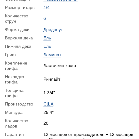
Размер гитары
4/4
Количество
6
струн
Форма деки
Дредноут
Верхняя дека
Ель
Нижняя дека
Ель
Гриф
Ламинат
Крепление
Ласточкин хвост
грифа
Накладка
Ричлайт
грифа
Толщина
1 3/4"
грифа
Производство
США
Мензура
25.4"
Количество
20
ладов
Гарантия
12 месяцев от производителя + 12 месяцев