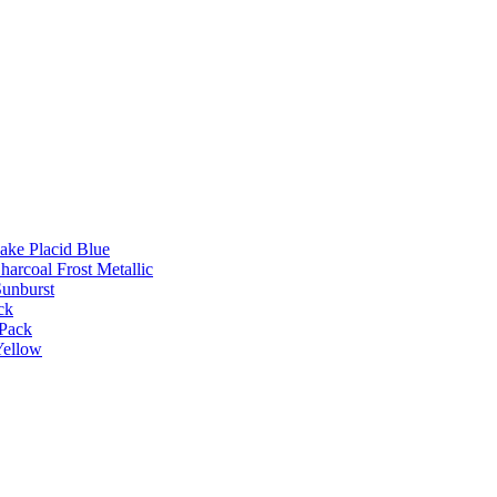
Lake Placid Blue
harcoal Frost Metallic
Sunburst
ck
 Pack
Yellow