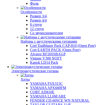
Фолк
Особенности
Размер 3/4
Размер 4/4
6 струн
12 струн
Со звукоснимателем
Наборы с акустическими гитарами
Cort Trailblazer Pack CAP-810 (Open Pore)
Cort EARTH PACK (Open Pore)
Alvarez RF26SSBAGP
Vintage V300 NOFT
Kapok LD14 Pack
Электроакустические гитары
Хиты
YAMAHA FSX315C
YAMAHA APX600FM
CORT AD810E
YAMAHA LL6M ARE
FENDER CD-60SCE WN NATURAL
TAYLOR GUITARS 114E