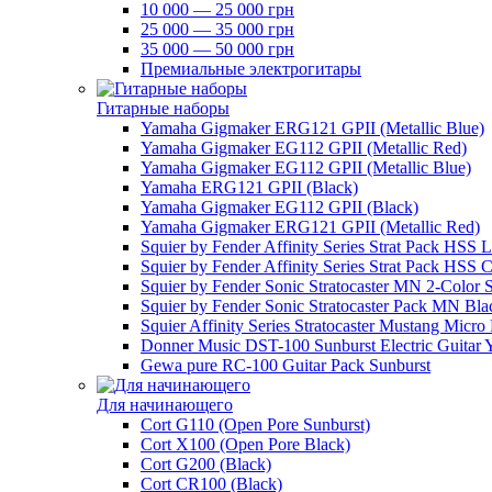
10 000 — 25 000 грн
25 000 — 35 000 грн
35 000 — 50 000 грн
Премиальные электрогитары
Гитарные наборы
Yamaha Gigmaker ERG121 GPII (Metallic Blue)
Yamaha Gigmaker EG112 GPII (Metallic Red)
Yamaha Gigmaker EG112 GPII (Metallic Blue)
Yamaha ERG121 GPII (Black)
Yamaha Gigmaker EG112 GPII (Black)
Yamaha Gigmaker ERG121 GPII (Metallic Red)
Squier by Fender Affinity Series Strat Pack HSS 
Squier by Fender Affinity Series Strat Pack HSS C
Squier by Fender Sonic Stratocaster MN 2-Color 
Squier by Fender Sonic Stratocaster Pack MN Bla
Squier Affinity Series Stratocaster Mustang Micro
Donner Music DST-100 Sunburst Electric Guitar 
Gewa pure RC-100 Guitar Pack Sunburst
Для начинающего
Cort G110 (Open Pore Sunburst)
Cort X100 (Open Pore Black)
Cort G200 (Black)
Cort CR100 (Black)