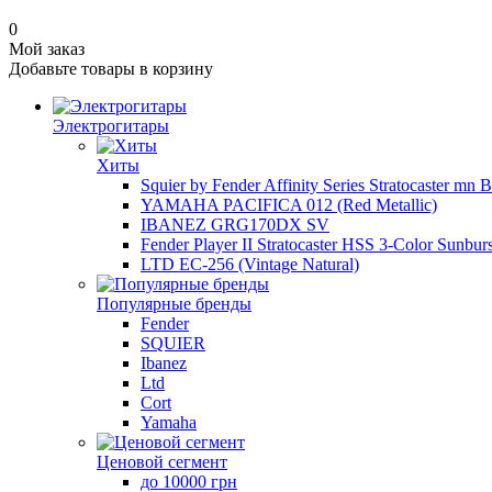
0
Мой заказ
Добавьте товары в корзину
Электрогитары
Хиты
Squier by Fender Affinity Series Stratocaster mn 
YAMAHA PACIFICA 012 (Red Metallic)
IBANEZ GRG170DX SV
Fender Player II Stratocaster HSS 3-Color Sunburs
LTD EC-256 (Vintage Natural)
Популярные бренды
Fender
SQUIER
Ibanez
Ltd
Cort
Yamaha
Ценовой сегмент
до 10000 грн