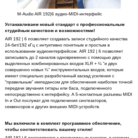
M-Audio AIR 192|6 аудио-MIDI-интерфейс
Устанавливаем новый стандарт с профессиональным
студийным качеством и возможностями!
AIR 192 | 6 позволяет создавать записи студийного качества
24-бит/192 кГц с интуитивно понятным и простым в
использовании аудиоинтерфейсом. AIR 192 | 6 позволяет
записывать до 2 каналов одновременно с помощью двух
выделенных комбинированных входов XLR + ¼ ”и двух
совершенно новых ¼” инструментальных входов, которые
имеют специально разработанный каскад усиления с
"правильным" импедансом для обеспечения наиболее точной
передачи звучания гитары или баса, подключенного
непосредственно к интерфейсу. А 5-контактные разъемы MIDI
In и Out послужат для подключения синтезаторов,
секвенсоров и других внешних MIDI-устройств.
Мы включили в комплект программное обеспечение,
чтобы соответствовать вашему стилю!
AIR 192 | 6 поставляется с программным пакетом, в котором