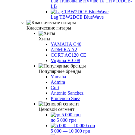
Lag Tramontane HyVibe 10 THV10DCE-
LB
Lag TBW2DCE BlueWave
Классические гитары
Хиты
YAMAHA C40
ADMIRA A2
CORT AC120 CE
Virginia V-C08
Популярные бренды
Yamaha
Admira
Cort
Antonio Sanchez
Prudencio Saez
Ценовой сегмент
до 5 000 грн
5 000 — 10 000 грн