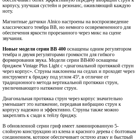
корпусу, улучшая сустейн и резонанс, оживляющий каждую
ноту.
Магнитные датчики Alnico настроены на воспроизведение
классического тембра BB, но немного осовремененного для
обеспечения яркости прорезанного через микс на сцене
звучания.
Новые модели серии BB 400
оснащены одним регулятором
тембра и двумя регуляторами громкости для гибкого
формирования звука. Модели серии BB400 оснащены
бриджем Vintage Plus Light с «диагональной протяжкой струн
через корпус». Струны наклонены на седлах и проходят через
инструмент к бриджу под углом 45º, в отличие от
традиционного метода вертикальной протяжки струн,
увеличивающего натяжение струн.
Диагональная протяжка струн через корпус значительно
уменьшает это натяжение, передавая вибрацию струн к
корпусу надежно и эффективно. Струны также можно
закреплять к сзади к тейлу бриджу.
В обновленной серии гриф имеет ламинированную 5-
слойную конструкцию из клена и красного дерева с болтовым
соединением, которое обеспечивает острую атаку и быстрый