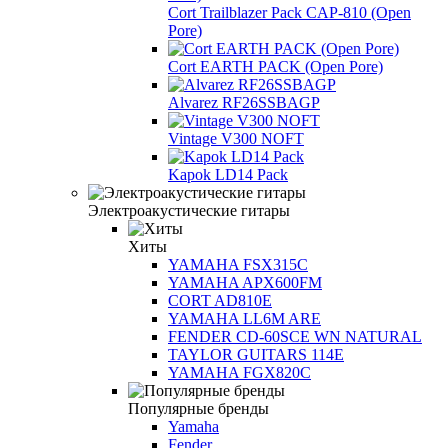
Cort Trailblazer Pack CAP-810 (Open
Pore)
Cort EARTH PACK (Open Pore)
Alvarez RF26SSBAGP
Vintage V300 NOFT
Kapok LD14 Pack
Электроакустические гитары
Хиты
YAMAHA FSX315C
YAMAHA APX600FM
CORT AD810E
YAMAHA LL6M ARE
FENDER CD-60SCE WN NATURAL
TAYLOR GUITARS 114E
YAMAHA FGX820C
Популярные бренды
Yamaha
Fender