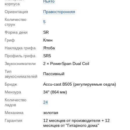
Ньято
корпуса
Ориентация
Правосторонняя
Количество
5
струн
Форма деки
SR
Гриф
Клен
Накладка грифа
Ятоба
Профиль грифа
SR5
Звукосниматели
2 × PowerSpan Dual Coil
Тип
Пассивный
звукоснимателей
Бридж
Accu-cast B505 (регулируемые седла)
Мензура
34″ (864 мм)
Количество
24
ладов
Механика
золотая
Гарантия
12 месяцев от производителя + 12
месяцев от "Гитарного дома"