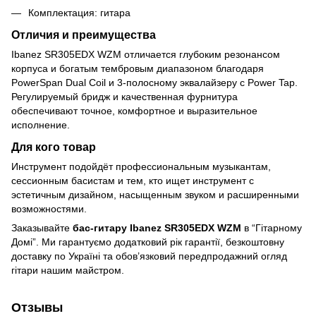
Комплектация: гитара
Отличия и преимущества
Ibanez SR305EDX WZM отличается глубоким резонансом
корпуса и богатым тембровым диапазоном благодаря
PowerSpan Dual Coil и 3-полосному эквалайзеру с Power Tap.
Регулируемый бридж и качественная фурнитура
обеспечивают точное, комфортное и выразительное
исполнение.
Для кого товар
Инструмент подойдёт профессиональным музыкантам,
сессионным басистам и тем, кто ищет инструмент с
эстетичным дизайном, насыщенным звуком и расширенными
возможностями.
Заказывайте
бас-гитару Ibanez SR305EDX WZM
в “Гітарному
Домі”. Ми гарантуємо додатковий рік гарантії, безкоштовну
доставку по Україні та обов’язковий передпродажний огляд
гітари нашим майстром.
Отзывы